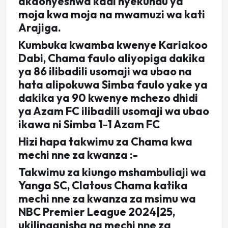
akaonyeshwa kadi nyekundu ya
moja kwa moja na mwamuzi wa kati
Arajiga.
Kumbuka kwamba kwenye Kariakoo
Dabi, Chama faulo aliyopiga dakika
ya 86 ilibadili usomaji wa ubao na
hata alipokuwa Simba faulo yake ya
dakika ya 90 kwenye mchezo dhidi
ya Azam FC ilibadili usomaji wa ubao
ikawa ni Simba 1-1 Azam FC
Hizi hapa takwimu za Chama kwa
mechi nne za kwanza :-
Takwimu za kiungo mshambuliaji wa
Yanga SC, Clatous Chama katika
mechi nne za kwanza za msimu wa
NBC Premier League 2024|25,
ukilinganisha na mechi nne za