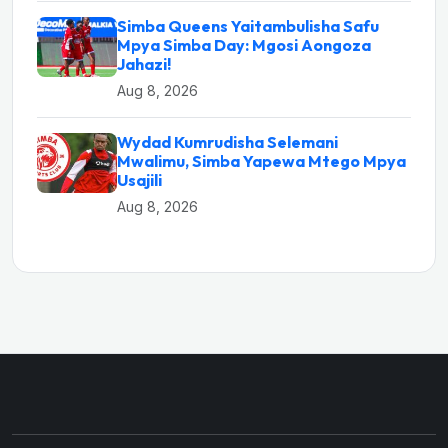
Simba Queens Yaitambulisha Safu
Mpya Simba Day: Mgosi Aongoza
Jahazi!
Aug 8, 2026
Wydad Kumrudisha Selemani
Mwalimu, Simba Yapewa Mtego Mpya
Usajili
Aug 8, 2026