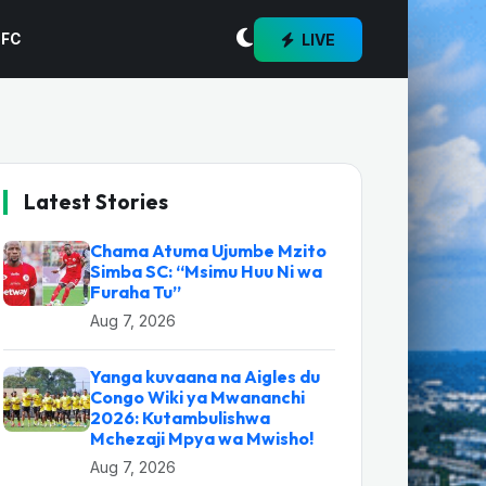
LIVE
 FC
Latest Stories
Chama Atuma Ujumbe Mzito
Simba SC: “Msimu Huu Ni wa
Furaha Tu”
Aug 7, 2026
Yanga kuvaana na Aigles du
Congo Wiki ya Mwananchi
2026: Kutambulishwa
Mchezaji Mpya wa Mwisho!
Aug 7, 2026