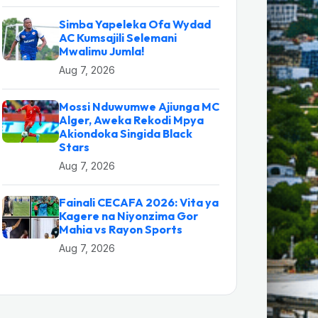
Simba Yapeleka Ofa Wydad
AC Kumsajili Selemani
Mwalimu Jumla!
Aug 7, 2026
Mossi Nduwumwe Ajiunga MC
Alger, Aweka Rekodi Mpya
Akiondoka Singida Black
Stars
Aug 7, 2026
Fainali CECAFA 2026: Vita ya
Kagere na Niyonzima Gor
Mahia vs Rayon Sports
Aug 7, 2026