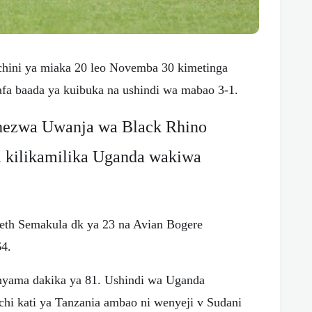
chini ya miaka 20 leo Novemba 30 kimetinga
afa baada ya kuibuka na ushindi wa mabao 3-1.
ezwa Uwanja wa Black Rhino
 kilikamilika Uganda wakiwa
th Semakula dk ya 23 na Avian Bogere
64.
anyama dakika ya 81. Ushindi wa Uganda
i kati ya Tanzania ambao ni wenyeji v Sudani