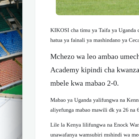
KIKOSI cha timu ya Taifa ya Uganda 
hatua ya fainali ya mashindano ya Cec
Mchezo wa leo ambao umech
Academy kipindi cha kwanza
mbele kwa mabao 2-0.
Mabao ya Uganda yalifungwa na Kenne
aliyefunga mabao mawili dk ya 26 na 
Lile la Kenya lilifungwa na Enock W
unawafanya wamsubiri mshindi wa mech