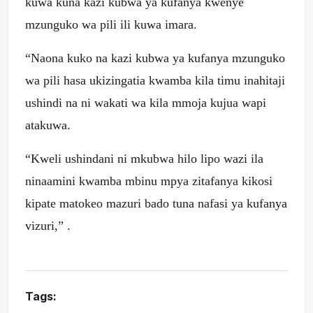
kuwa kuna kazi kubwa ya kufanya kwenye
mzunguko wa pili ili kuwa imara.
“Naona kuko na kazi kubwa ya kufanya mzunguko
wa pili hasa ukizingatia kwamba kila timu inahitaji
ushindi na ni wakati wa kila mmoja kujua wapi
atakuwa.
“Kweli ushindani ni mkubwa hilo lipo wazi ila
ninaamini kwamba mbinu mpya zitafanya kikosi
kipate matokeo mazuri bado tuna nafasi ya kufanya
vizuri,” .
Tags: