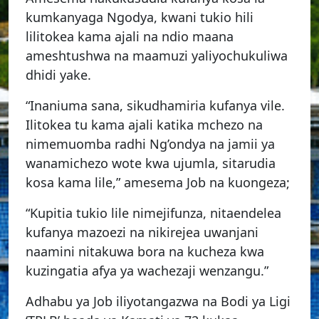
kumkanyaga Ngodya, kwani tukio hili
lilitokea kama ajali na ndio maana
ameshtushwa na maamuzi yaliyochukuliwa
dhidi yake.
“Inaniuma sana, sikudhamiria kufanya vile.
Ilitokea tu kama ajali katika mchezo na
nimemuomba radhi Ng’ondya na jamii ya
wanamichezo wote kwa ujumla, sitarudia
kosa kama lile,” amesema Job na kuongeza;
“Kupitia tukio lile nimejifunza, nitaendelea
kufanya mazoezi na nikirejea uwanjani
naamini nitakuwa bora na kucheza kwa
kuzingatia afya ya wachezaji wenzangu.”
Adhabu ya Job iliyotangazwa na Bodi ya Ligi