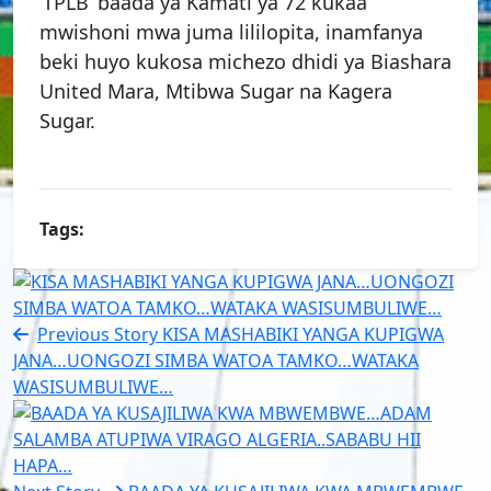
‘TPLB’ baada ya Kamati ya 72 kukaa
mwishoni mwa juma lililopita, inamfanya
beki huyo kukosa michezo dhidi ya Biashara
United Mara, Mtibwa Sugar na Kagera
Sugar.
Tags:
Previous Story
KISA MASHABIKI YANGA KUPIGWA
JANA…UONGOZI SIMBA WATOA TAMKO…WATAKA
WASISUMBULIWE…