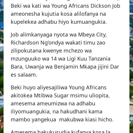
Beki wa kati wa Young Africans Dickson Job
ameonesha kujutia kosa alilofanya na
kupelekea adhabu hiyo kumuangukia.
Job alimkanyaga nyota wa Mbeya City,
Richardson Ng’ondya wakati timu zao
zilipokutana kwenye mchezo wa
mzunguuko wa 14 wa Ligi Kuu Tanzania
Bara, Uwanja wa Benjamin Mkapa jijini Dar
es salaam.
Beki huyo aliyesajiliwa Young Africans
akitokea Mtibwa Sugar msimu uliopita,
amesema ameumizwa na adhabu
iliyomuangukia, na hakudhani kama
mambo yangekua makubwa kiasi hicho.
Amesema hakukusudia kufanya kosa la