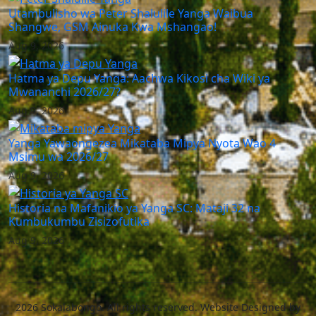
Utambulisho wa Peter Shalulile Yanga Waibua
Shangwe, GSM Ainuka Kwa Mshangao!
Aug 9, 2026
Hatma ya Depu Yanga: Aachwa Kikosi cha Wiki ya
Mwananchi 2026/27?
Aug 9, 2026
Yanga Yawaongezea Mikataba Mipya Nyota Wao 4
Msimu wa 2026/27
Aug 9, 2026
Historia na Mafanikio ya Yanga SC: Mataji 32 na
Kumbukumbu Zisizofutika
Aug 9, 2026
2026 Sokalabongo. All rights reserved. Website Designed by