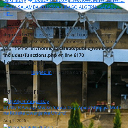
Next Story
BAADA YA KUSAJILIWA KWA MBWEMBWE…
ADAM SALAMBA ATUPIWA VIRAGO ALGERIA..SABABU
HII…
Deprecated
: File Theme without comments.php is
deprecated
since version 3.0.0 with no alternative
available. Please include a comments.php template in
your theme. in
/home/sokalabo/public_html/wp-
includes/functions.php
on line
6170
Leave a Reply
You must be
logged in
to post a comment.
Latest Stories
DJ Ally B Avunja Mwiko Yanga Day: Apiga Shoo ya Moto
na Kuteka Uwanja wa Uhuru!
Aug 9, 2026