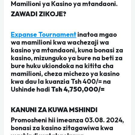
Mamilioni ya Kasino ya mtandaoni.
ZAWADI ZIKOJE?
Expanse Tournament
inatoa mgao
wa mamilioni kwa wachezaji wa
kasino ya mtandaoni, kuna bonasi za
kasino, mizunguko ya bure na beti za
bure huku ukiondoka na kitita cha
mamilioni, cheza michezo ya kasino
kwa dau la kuanzia Tsh 400/= na
Ushinde hadi
Tsh 4,750,000/=
KANUNI ZA KUWA MSHINDI
Promosheni hii imeanza 03.08. 2024,
bonasi za kasino zitagawiwa kwa