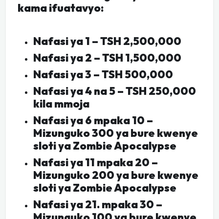
kama ifuatavyo:
Nafasi ya 1 – TSH 2,500,000
Nafasi ya 2 – TSH 1,500,000
Nafasi ya 3 – TSH 500,000
Nafasi ya 4 na 5 – TSH 250,000
kila mmoja
Nafasi ya 6 mpaka 10 –
Mizunguko 300 ya bure kwenye
sloti ya Zombie Apocalypse
Nafasi ya 11 mpaka 20 –
Mizunguko 200 ya bure kwenye
sloti ya Zombie Apocalypse
Nafasi ya 21. mpaka 30 –
Mizunguko 100 ya bure kwenye