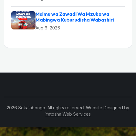
Msimu wa Zawadi Wa Mzuka wa
Mabingwa Kuburudisha Wabashiri
Aug 6, 2026
2026 Sokalabongo. All rights reserved. Website Designed by
Yatosha Web Services