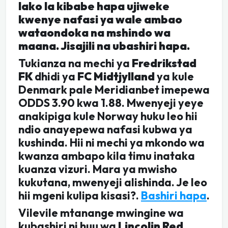
lako la kibabe hapa ujiweke
kwenye nafasi ya wale ambao
wataondoka na mshindo wa
maana. Jisajili na ubashiri hapa.
Tukianza na mechi ya
Fredrikstad
FK
dhidi ya
FC Midtjylland
ya kule
Denmark pale Meridianbet imepewa
ODDS 3.90 kwa 1.88. Mwenyeji yeye
anakipiga kule Norway huku leo hii
ndio anayepewa nafasi kubwa ya
kushinda. Hii ni mechi ya mkondo wa
kwanza ambapo kila timu inataka
kuanza vizuri. Mara ya mwisho
kukutana, mwenyeji alishinda. Je leo
hii mgeni kulipa kisasi?.
Bashiri hapa
.
Vilevile mtanange mwingine wa
kubashiri ni huu wa
Lincolin Red