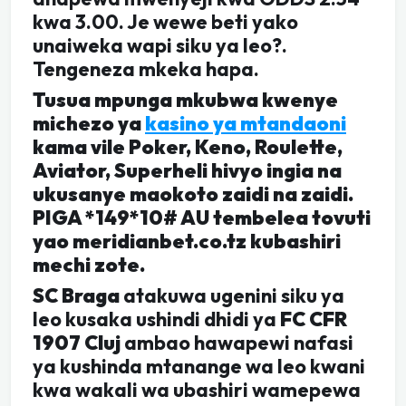
kwa 3.00. Je wewe beti yako
unaiweka wapi siku ya leo?.
Tengeneza mkeka hapa.
Tusua mpunga mkubwa kwenye
michezo ya
kasino ya mtandaoni
kama vile Poker, Keno, Roulette,
Aviator, Superheli hivyo ingia na
ukusanye maokoto zaidi na zaidi.
PIGA *149*10# AU tembelea tovuti
yao meridianbet.co.tz kubashiri
mechi zote.
SC Braga
atakuwa ugenini siku ya
leo kusaka ushindi dhidi ya
FC CFR
1907 Cluj
ambao hawapewi nafasi
ya kushinda mtanange wa leo kwani
kwa wakali wa ubashiri wamepewa