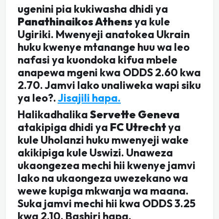
ugenini pia kukiwasha dhidi ya
Panathinaikos Athens
ya kule
Ugiriki. Mwenyeji anatokea Ukrain
huku kwenye mtanange huu wa leo
nafasi ya kuondoka kifua mbele
anapewa mgeni kwa ODDS 2.60 kwa
2.70. Jamvi lako unaliweka wapi siku
ya leo?.
Jisajili hapa.
Halikadhalika
Servette Geneva
atakipiga dhidi ya
FC Utrecht
ya
kule Uholanzi huku mwenyeji wake
akikipiga kule Uswizi. Unaweza
ukaongezea mechi hii kwenye jamvi
lako na ukaongeza uwezekano wa
wewe kupiga mkwanja wa maana.
Suka jamvi mechi hii kwa ODDS 3.25
kwa 2.10. Bashiri hapa.