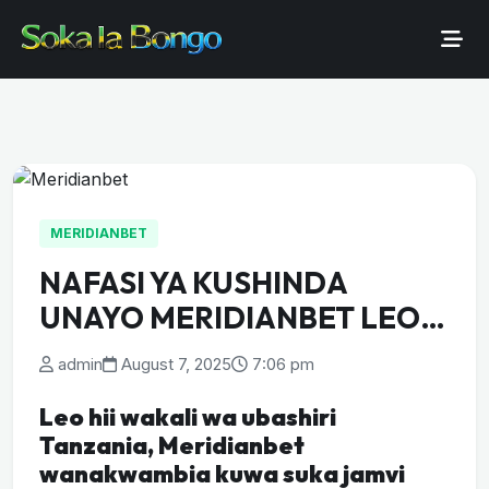
MERIDIANBET
NAFASI YA KUSHINDA
UNAYO MERIDIANBET LEO…
admin
August 7, 2025
7:06 pm
Leo hii wakali wa ubashiri
Tanzania, Meridianbet
wanakwambia kuwa suka jamvi