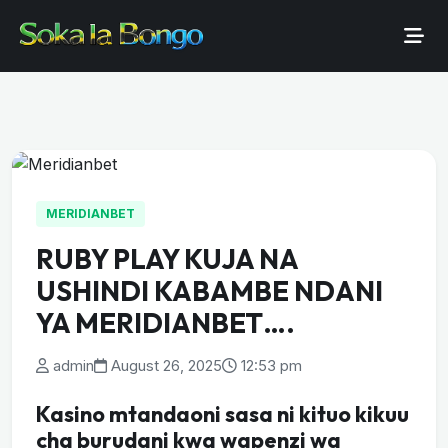
MERIDIANBET
RUBY PLAY KUJA NA
USHINDI KABAMBE NDANI
YA MERIDIANBET….
admin
August 26, 2025
12:53 pm
Kasino mtandaoni sasa ni kituo kikuu
cha burudani kwa wapenzi wa