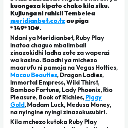
kuongeza kipato chako kila siku.
Kujiunga ni rahisi! Tembelea
meridianbet.co.tz
au piga
*149*10#.
Ndani ya Meridianbet, Ruby Play
inatoa chaguo mbalimbali
zinazokidhi ladha zote za wapenzi
wa kasino. Baadhi ya michezo
maarufu ni pamoja na Vegas Hotties,
Macau Beauties
, Dragon Ladies,
Immortal Empress, Wild Thirst,
Bamboo Fortune, Lady Phoenix, Rio
Pleasure, Book of Richies,
Piggy
Gold
, Madam Luck, Medusa Money,
na nyingine nyingi zinazokusubiri.
Kila mchezo kutoka Ruby Play