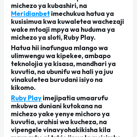
michezo ya kubashiri, na
Meridianbet
imechukua hatua ya
kusisimua kwa kuwaletea wachezaji
wake mtoaji mpya wa huduma ya
michezo ya sloti, Ruby Play.
Hatua hii inafungua mlango wa
ulimwengu wa kipekee, ambapo
teknolojia ya kisasa, mandhari ya
kuvutia, na ubunifu wa hali ya juu
vinakuletea burudani isiyo na
kikomo.
Ruby Play
imejipatia umaarufu
mkubwa duniani kutokana na
michezo yake yenye michoro ya
kuvutia, urahisi wa kucheza, na
vipengele vinavyohakikisha kila