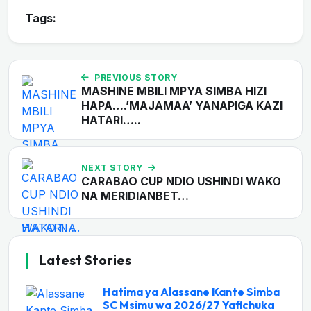
Tags:
PREVIOUS STORY
MASHINE MBILI MPYA SIMBA HIZI
HAPA….’MAJAMAA’ YANAPIGA KAZI
HATARI…..
NEXT STORY
CARABAO CUP NDIO USHINDI WAKO
NA MERIDIANBET…
Latest Stories
Hatima ya Alassane Kante Simba
SC Msimu wa 2026/27 Yafichuka