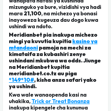
wanapata nafasi ya kushinda
mizunguko ya bure, vizidishi vya hadi
mara
21,100
, na michezo ya bonasi
inayoweza kugeuza dau dogo kuwa
ushindi wa ndoto.
Meridianbet pia inakupa michezo
mingi ya kuvutia kupitia
kasino ya
mtandaoni
pamoja na mechi za
kimataifa za kubashiri zenye
ushindani mkubwa wa odds. Jiunge
na Meridianbet kupitia
meridianbet.co.tz au piga
*149*10#
, kisha anza safari yako
ya ushindi.
Kwa wale wanaopenda kasi na
uhakika,
Trick or Treat Bonanza
inakupa kipengele cha kununua