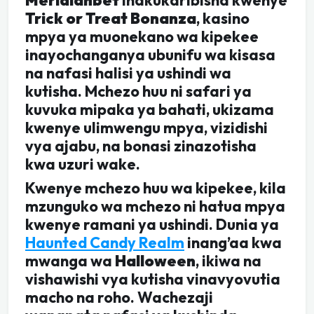
Meridianbet
inakukaribisha kwenye
Trick or Treat Bonanza
, kasino
mpya ya muonekano wa kipekee
inayochanganya ubunifu wa kisasa
na nafasi halisi ya ushindi wa
kutisha. Mchezo huu ni safari ya
kuvuka mipaka ya bahati, ukizama
kwenye ulimwengu mpya, vizidishi
vya ajabu, na bonasi zinazotisha
kwa uzuri wake.
Kwenye mchezo huu wa kipekee, kila
mzunguko wa mchezo ni hatua mpya
kwenye ramani ya ushindi. Dunia ya
Haunted Candy Realm
inang’aa kwa
mwanga wa
Halloween
, ikiwa na
vishawishi vya kutisha vinavyovutia
macho na roho. Wachezaji