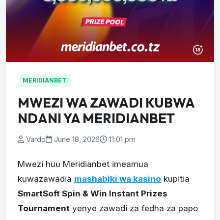
MERIDIANBET
MWEZI WA ZAWADI KUBWA
NDANI YA MERIDIANBET
Vardo
June 18, 2026
11:01 pm
Mwezi huu Meridianbet imeamua
kuwazawadia
mashabiki wa kasino
kupitia
SmartSoft Spin & Win Instant Prizes
Tournament
yenye zawadi za fedha za papo