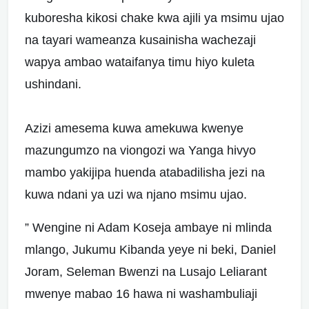
kuboresha kikosi chake kwa ajili ya msimu ujao
na tayari wameanza kusainisha wachezaji
wapya ambao wataifanya timu hiyo kuleta
ushindani.
Azizi amesema kuwa amekuwa kwenye
mazungumzo na viongozi wa Yanga hivyo
mambo yakijipa huenda atabadilisha jezi na
kuwa ndani ya uzi wa njano msimu ujao.
” Wengine ni Adam Koseja ambaye ni mlinda
mlango, Jukumu Kibanda yeye ni beki, Daniel
Joram, Seleman Bwenzi na Lusajo Leliarant
mwenye mabao 16 hawa ni washambuliaji