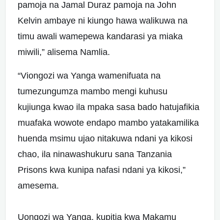
pamoja na Jamal Duraz pamoja na John
Kelvin ambaye ni kiungo hawa walikuwa na
timu awali wamepewa kandarasi ya miaka
miwili,” alisema Namlia.
“Viongozi wa Yanga wamenifuata na
tumezungumza mambo mengi kuhusu
kujiunga kwao ila mpaka sasa bado hatujafikia
muafaka wowote endapo mambo yatakamilika
huenda msimu ujao nitakuwa ndani ya kikosi
chao, ila ninawashukuru sana Tanzania
Prisons kwa kunipa nafasi ndani ya kikosi,”
amesema.
Uongozi wa Yanga, kupitia kwa Makamu