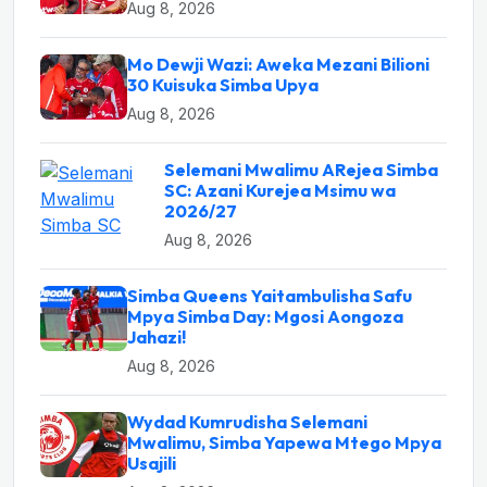
Aug 8, 2026
Mo Dewji Wazi: Aweka Mezani Bilioni
30 Kuisuka Simba Upya
Aug 8, 2026
Selemani Mwalimu ARejea Simba
SC: Azani Kurejea Msimu wa
2026/27
Aug 8, 2026
Simba Queens Yaitambulisha Safu
Mpya Simba Day: Mgosi Aongoza
Jahazi!
Aug 8, 2026
Wydad Kumrudisha Selemani
Mwalimu, Simba Yapewa Mtego Mpya
Usajili