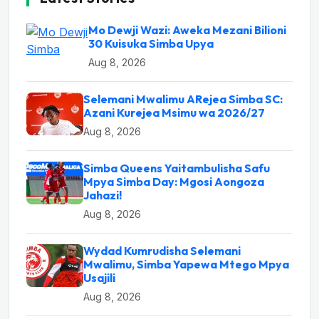
Mo Dewji Wazi: Aweka Mezani Bilioni
30 Kuisuka Simba Upya
Aug 8, 2026
Selemani Mwalimu ARejea Simba SC:
Azani Kurejea Msimu wa 2026/27
Aug 8, 2026
Simba Queens Yaitambulisha Safu
Mpya Simba Day: Mgosi Aongoza
Jahazi!
Aug 8, 2026
Wydad Kumrudisha Selemani
Mwalimu, Simba Yapewa Mtego Mpya
Usajili
Aug 8, 2026