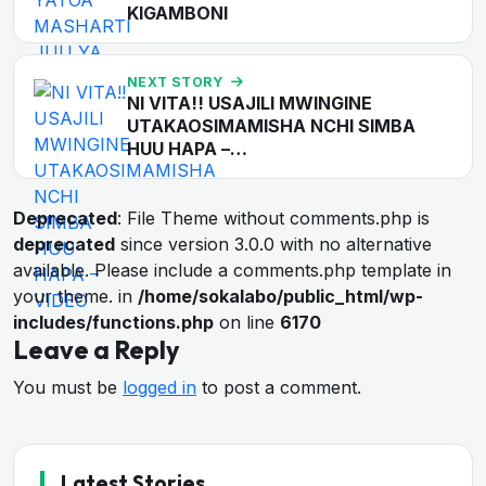
KIGAMBONI
NEXT STORY
NI VITA!! USAJILI MWINGINE
UTAKAOSIMAMISHA NCHI SIMBA
HUU HAPA –…
Deprecated
: File Theme without comments.php is
deprecated
since version 3.0.0 with no alternative
available. Please include a comments.php template in
your theme. in
/home/sokalabo/public_html/wp-
includes/functions.php
on line
6170
Leave a Reply
You must be
logged in
to post a comment.
Latest Stories