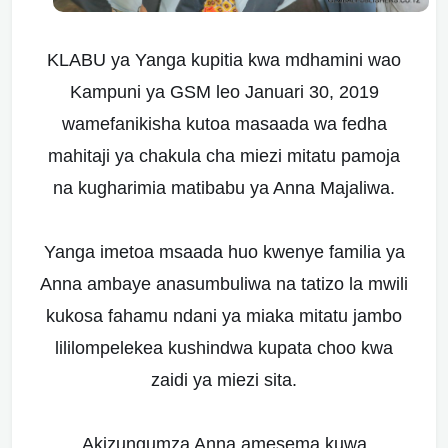
KLABU ya Yanga kupitia kwa mdhamini wao
Kampuni ya GSM leo Januari 30, 2019
wamefanikisha kutoa masaada wa fedha
mahitaji ya chakula cha miezi mitatu pamoja
na kugharimia matibabu ya Anna Majaliwa.
Yanga imetoa msaada huo kwenye familia ya
Anna ambaye anasumbuliwa na tatizo la mwili
kukosa fahamu ndani ya miaka mitatu jambo
lililompelekea kushindwa kupata choo kwa
zaidi ya miezi sita.
Akizungumza Anna amesema kuwa