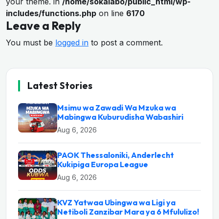
your theme. in
/home/sokalabo/public_html/wp-
includes/functions.php
on line
6170
Leave a Reply
You must be
logged in
to post a comment.
Latest Stories
Msimu wa Zawadi Wa Mzuka wa
Mabingwa Kuburudisha Wabashiri
Aug 6, 2026
PAOK Thessaloniki, Anderlecht
Kukipiga Europa League
Aug 6, 2026
KVZ Yatwaa Ubingwa wa Ligi ya
Netiboli Zanzibar Mara ya 6 Mfululizo!