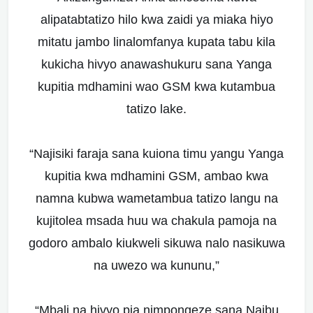
alipatabtatizo hilo kwa zaidi ya miaka hiyo
mitatu jambo linalomfanya kupata tabu kila
kukicha hivyo anawashukuru sana Yanga
kupitia mdhamini wao GSM kwa kutambua
tatizo lake.
“Najisiki faraja sana kuiona timu yangu Yanga
kupitia kwa mdhamini GSM, ambao kwa
namna kubwa wametambua tatizo langu na
kujitolea msada huu wa chakula pamoja na
godoro ambalo kiukweli sikuwa nalo nasikuwa
na uwezo wa kununu,”
“Mbali na hivyo pia nimpongeze sana Naibu