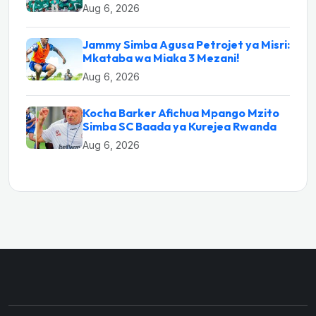
Aug 6, 2026
Jammy Simba Agusa Petrojet ya Misri:
Mkataba wa Miaka 3 Mezani!
Aug 6, 2026
Kocha Barker Afichua Mpango Mzito
Simba SC Baada ya Kurejea Rwanda
Aug 6, 2026