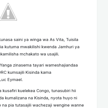
nasa saini ya winga wa As Vita, Tuisila
jia kutuma mwakilishi kwenda Jamhuri ya
kamilisha mchakato wa usajili.
a Yanga zinasema tayari wameshajiandaa
C kumsajili Kisinda kama
Luc Eymael.
kusafiri kuelekea Congo, tunasubiri hii
nda kumalizana na Kisinda, nyota huyo ni
 pia tutasajili wachezaji wengine wanne