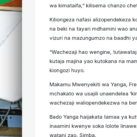
wa kimataifa,” kilisema chanzo che
Kiliongeza nafasi alizopendekeza k
na beki na tayari mdhamini wao an
vizuri na mazungumzo na baadhi ya
“Wachezaji hao wengine, tutawataj
kutaja majina yao kutokana na ma
kiongozi huyo.
Makamu Mwenyekiti wa Yanga, Frede
mchakato wa usajili unaendelea ‘
wachezaji waliopendekezwa na benc
Bado Yanga haijakata tamaa ya ku
inaamini kwenye soka lolote linawez
watani zao, Simba.