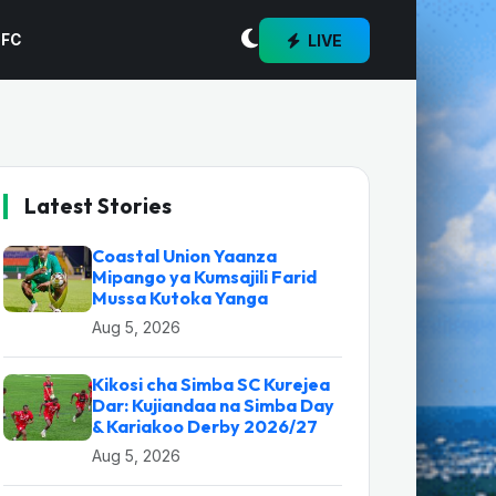
LIVE
 FC
Latest Stories
Coastal Union Yaanza
Mipango ya Kumsajili Farid
Mussa Kutoka Yanga
Aug 5, 2026
Kikosi cha Simba SC Kurejea
Dar: Kujiandaa na Simba Day
& Kariakoo Derby 2026/27
Aug 5, 2026