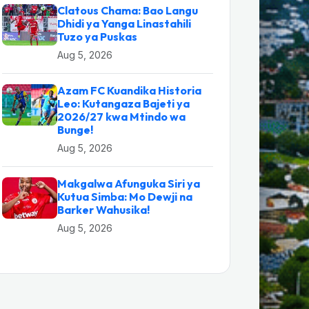
Clatous Chama: Bao Langu
Dhidi ya Yanga Linastahili
Tuzo ya Puskas
Aug 5, 2026
Azam FC Kuandika Historia
Leo: Kutangaza Bajeti ya
2026/27 kwa Mtindo wa
Bunge!
Aug 5, 2026
Makgalwa Afunguka Siri ya
Kutua Simba: Mo Dewji na
Barker Wahusika!
Aug 5, 2026