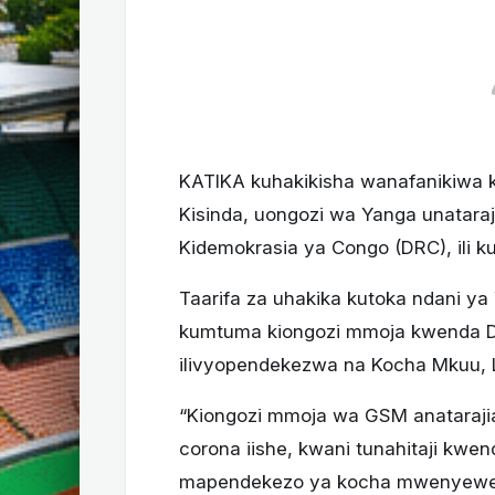
KATIKA kuhakikisha wanafanikiwa ku
Kisinda, uongozi wa Yanga unatara
Kidemokrasia ya Congo (DRC), ili ku
Taarifa za uhakika kutoka ndani y
kumtuma kiongozi mmoja kwenda DR
ilivyopendekezwa na Kocha Mkuu, 
“Kiongozi mmoja wa GSM anatarajia 
corona iishe, kwani tunahitaji kwe
mapendekezo ya kocha mwenyewe na