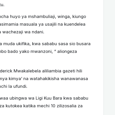
tu.
ocha huyo ya mshambuliaji, winga, kiungo
asimamia masuala ya usajili na kuendelea
 wachezaji wa ndani.
a muda ukifika, kwa sababu sasa sio busara
mbo bado yako mwanzoni, ” aliongeza
rick Mwakalebela aliliambia gazeti hili
kimya kimya’ na watahakikisha wanawanasa
hi la ufundi.
twaa ubingwa wa Ligi Kuu Bara kwa sababu
a kutokea katika mechi 10 zilizosalia za