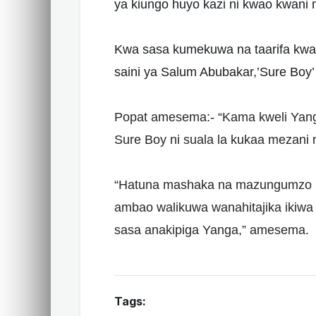
ya kiungo huyo kazi ni kwao kwani
Kwa sasa kumekuwa na taarifa kwa
saini ya Salum Abubakar,’Sure Boy’ 
Popat amesema:- “Kama kweli Yang
Sure Boy ni suala la kukaa mezani n
“Hatuna mashaka na mazungumzo k
ambao walikuwa wanahitajika ikiwa
sasa anakipiga Yanga,” amesema.
Tags: