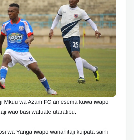
ji Mkuu wa Azam FC amesema kuwa iwapo
ji wao basi wafuate utaratibu.
si wa Yanga iwapo wanahitaji kuipata saini