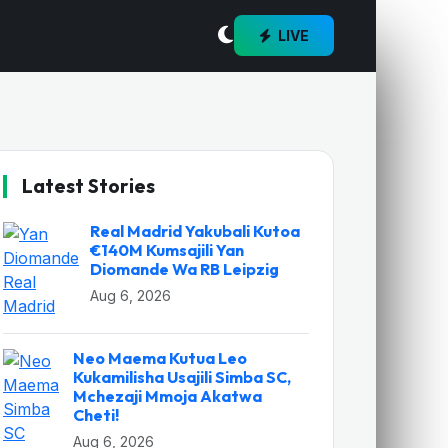
LIVE
Latest Stories
Real Madrid Yakubali Kutoa
€140M Kumsajili Yan
Diomande Wa RB Leipzig
Aug 6, 2026
Neo Maema Kutua Leo
Kukamilisha Usajili Simba SC,
Mchezaji Mmoja Akatwa
Cheti!
Aug 6, 2026