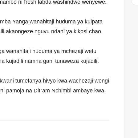
 mambo ni fresh labda washindwe wenyewe.
mba Yanga wanahitaji huduma ya kuipata
ili akaongeze nguvu ndani ya kikosi chao.
a wanahitaji huduma ya mchezaji wetu
a kujadili namna gani tunaweza kujadili.
wani tumefanya hivyo kwa wachezaji wengi
 ni pamoja na Ditram Nchimbi ambaye kwa