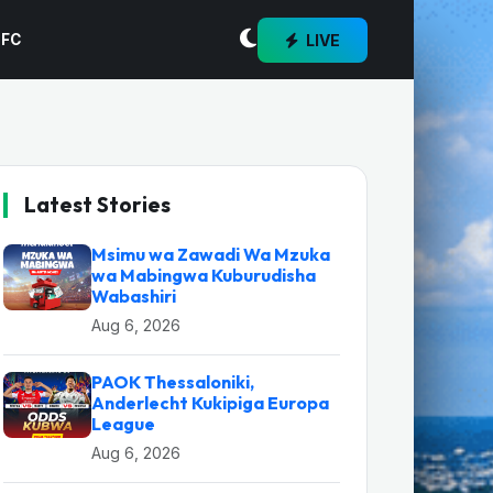
LIVE
 FC
Latest Stories
Msimu wa Zawadi Wa Mzuka
wa Mabingwa Kuburudisha
Wabashiri
Aug 6, 2026
PAOK Thessaloniki,
Anderlecht Kukipiga Europa
League
Aug 6, 2026