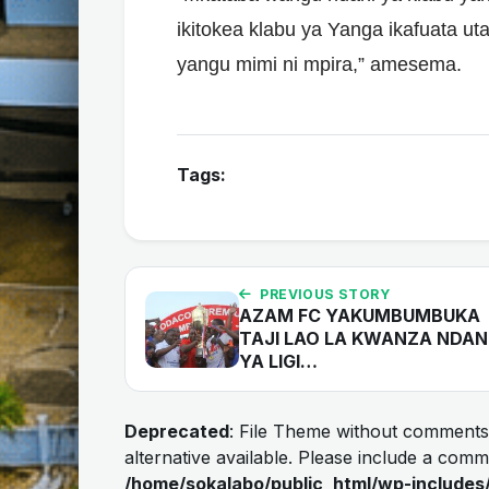
ikitokea klabu ya Yanga ikafuata uta
yangu mimi ni mpira,” amesema.
Tags:
PREVIOUS STORY
AZAM FC YAKUMBUMBUKA
TAJI LAO LA KWANZA NDAN
YA LIGI…
Deprecated
: File Theme without comments
alternative available. Please include a com
/home/sokalabo/public_html/wp-includes