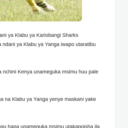
ni ya Klabu ya Kariobangi Sharks
 ndani ya Klabu ya Yanga iwapo utaratibu
a nchini Kenya unameguka msimu huu pale
a na Klabu ya Yanga yenye maskani yake
ngu hapa unameguka msimu utakapoisha ila