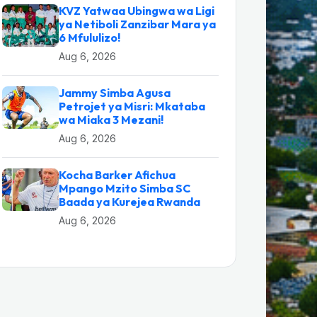
KVZ Yatwaa Ubingwa wa Ligi
ya Netiboli Zanzibar Mara ya
6 Mfululizo!
Aug 6, 2026
Jammy Simba Agusa
Petrojet ya Misri: Mkataba
wa Miaka 3 Mezani!
Aug 6, 2026
Kocha Barker Afichua
Mpango Mzito Simba SC
Baada ya Kurejea Rwanda
Aug 6, 2026