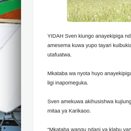
YIDAH Sven kiungo anayekipiga nda
amesema kuwa yupo tayari kuibukia
utafuatwa.
Mkataba wa nyota huyo anayekipig
ligi inapomeguka.
Sven amekuwa akihusishwa kujiung
mitaa ya Karikaoo.
“Mkataba wangu ndani ya klabu ya