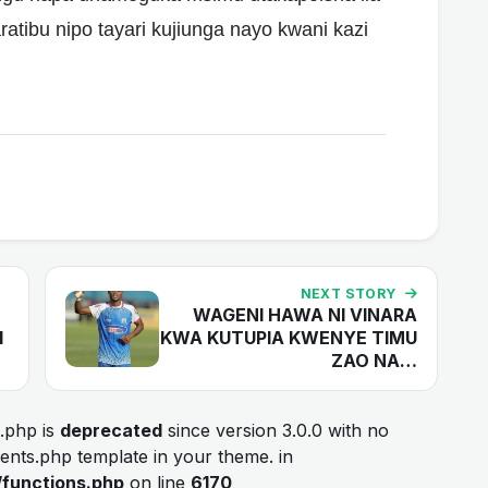
ratibu nipo tayari kujiunga nayo kwani kazi
NEXT STORY
WAGENI HAWA NI VINARA
I
KWA KUTUPIA KWENYE TIMU
ZAO NA…
.php is
deprecated
since version 3.0.0 with no
ments.php template in your theme. in
/functions.php
on line
6170