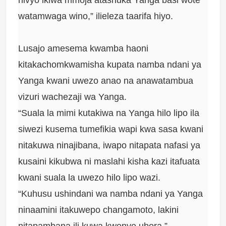
watamwaga wino,” ilieleza taarifa hiyo.
Lusajo amesema kwamba haoni
kitakachomkwamisha kupata namba ndani ya
Yanga kwani uwezo anao na anawatambua
vizuri wachezaji wa Yanga.
“Suala la mimi kutakiwa na Yanga hilo lipo ila
siwezi kusema tumefikia wapi kwa sasa kwani
nitakuwa ninajibana, iwapo nitapata nafasi ya
kusaini kikubwa ni maslahi kisha kazi itafuata
kwani suala la uwezo hilo lipo wazi.
“Kuhusu ushindani wa namba ndani ya Yanga
ninaamini itakuwepo changamoto, lakini
nitapambana ili kuwa kwenye ubora,”