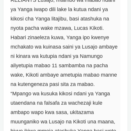
ya Yanga iwapo dili lake la kutua ndani ya
kikosi cha Yanga litajibu, basi atashuka na
nyota pacha wake mzawa, Lucas Kikoti.
Habari zinaeleza kuwa, Yanga ipo kwenye
mchakato wa kuinasa saini ya Lusajo ambaye
ni kinara wa kutupia ndani ya Namungo
aliyetupia mabao 11 sambamba na pacha
wake, Kikoti ambaye ametupia mabao manne
na kutengeneza pasi sita za mabao.
“Mpango wa kusuka kikosi ndani ya Yanga
utaendana na falsafa za wachezaji kule
ambapo wapo kwa sasa, ukitazama
muunganiko wa Lusajo na Kikoti una maana,
hivyo ikiwa mmoja atashuka Yanga basi wote