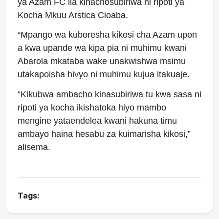
ya Azam FC ila kinachosubiriwa ni ripoti ya
Kocha Mkuu Arstica Cioaba.
“Mpango wa kuboresha kikosi cha Azam upon
a kwa upande wa kipa pia ni muhimu kwani
Abarola mkataba wake unakwishwa msimu
utakapoisha hivyo ni muhimu kujua itakuaje.
“Kikubwa ambacho kinasubiriwa tu kwa sasa ni
ripoti ya kocha ikishatoka hiyo mambo
mengine yataendelea kwani hakuna timu
ambayo haina hesabu za kuimarisha kikosi,”
alisema.
Tags: