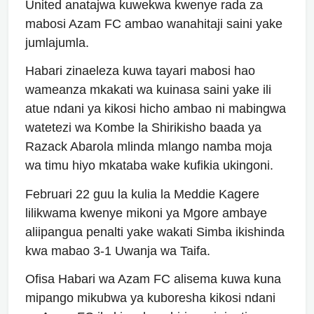
United anatajwa kuwekwa kwenye rada za
mabosi Azam FC ambao wanahitaji saini yake
jumlajumla.
Habari zinaeleza kuwa tayari mabosi hao
wameanza mkakati wa kuinasa saini yake ili
atue ndani ya kikosi hicho ambao ni mabingwa
watetezi wa Kombe la Shirikisho baada ya
Razack Abarola mlinda mlango namba moja
wa timu hiyo mkataba wake kufikia ukingoni.
Februari 22 guu la kulia la Meddie Kagere
lilikwama kwenye mikoni ya Mgore ambaye
aliipangua penalti yake wakati Simba ikishinda
kwa mabao 3-1 Uwanja wa Taifa.
Ofisa Habari wa Azam FC alisema kuwa kuna
mipango mikubwa ya kuboresha kikosi ndani