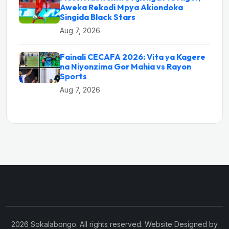
Aweka Rekodi Mpya Akiondoka
Singida Black Stars
Aug 7, 2026
Fainali CECAFA 2026: Vita ya Kagere
na Niyonzima Gor Mahia vs Rayon
Sports
Aug 7, 2026
2026 Sokalabongo. All rights reserved. Website Designed by