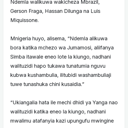
Ndemla walikuwa wakicheza Mbrazil,
Gerson Fraga, Hassan Dilunga na Luis
Miquissone.
Mnigeria huyo, alisema, “Ndemla alikuwa
bora katika mchezo wa Jumamosi, aliifanya
Simba itawale eneo lote la kiungo, nadhani
walituzidi hapo tukawa tunatumia nguvu
kubwa kushambulia, ilitubidi washambuliaji
tuwe tunashuka chini kusaidia.”
“Ukiangalia hata ile mechi dhidi ya Yanga nao
walituzidi katika eneo la kiungo, nadhani
mwalimu atafanyia kazi upungufu mwingine