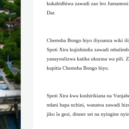
kukabidhiwa zawadi zao leo Jumamosi k
Dar.
Chemsha Bongo hiyo iliyoanza wiki ili
Spoti Xtra kujishindia zawadi mbalim
yanayoulizwa katika ukurasa wa pili. 
kupitia Chemsha Bongo hiyo.
Spoti Xtra kwa kushirikiana na Vunja
ndani hapa nchini, wanatoa zawadi hizo
jiko la gesi, dinner set na nyingine nyi