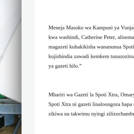
Meneja Masoko wa Kampuni ya Vunjabe
kwa washindi, Catherine Peter, alise
magazeti kuhakikisha wananunua Spoti 
kujishindia zawadi kemkem tunazozito
ya gazeti hilo.”
Mhariri wa Gazeti la Spoti Xtra, Om
Spoti Xtra ni gazeti linaloongoza hapa
zikiwa na takwimu nyingi zilizochamb