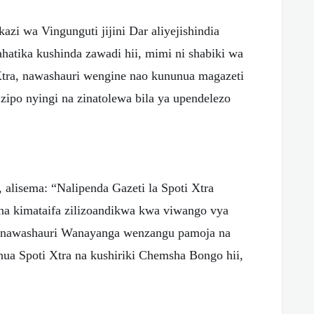
zi wa Vingunguti jijini Dar aliyejishindia
atika kushinda zawadi hii, mimi ni shabiki wa
ra, nawashauri wengine nao kununua magazeti
 zipo nyingi na zinatolewa bila ya upendelezo
, alisema: “Nalipenda Gazeti la Spoti Xtra
 na kimataifa zilizoandikwa kwa viwango vya
a, nawashauri Wanayanga wenzangu pamoja na
ua Spoti Xtra na kushiriki Chemsha Bongo hii,