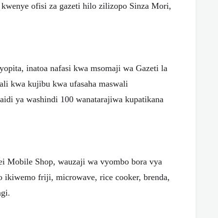
wenye ofisi za gazeti hilo zilizopo Sinza Mori,
yopita, inatoa nafasi kwa msomaji wa Gazeti la
bali kwa kujibu kwa ufasaha maswali
Zaidi ya washindi 100 wanatarajiwa kupatikana
bei Mobile Shop, wauzaji wa vyombo bora vya
 ikiwemo friji, microwave, rice cooker, brenda,
ngi.