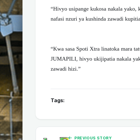
“Hivyo usipange kukosa nakala yako, 
nafasi nzuri ya kushinda zawadi kupit
“Kwa sasa Spoti Xtra linatoka mara
JUMAPILI, hivyo ukijipatia nakala ya
zawadi hizi.”
Tags:
PREVIOUS STORY