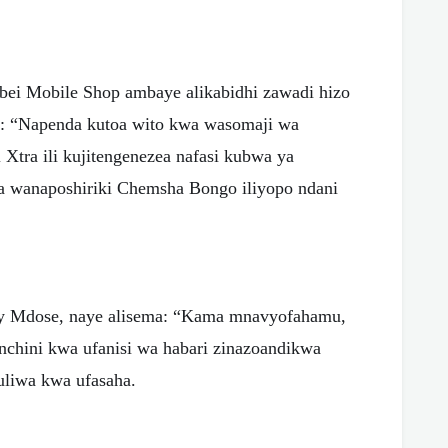
i Mobile Shop ambaye alikabidhi zawadi hizo
ma: “Napenda kutoa wito kwa wasomaji wa
Xtra ili kujitengenezea nafasi kubwa ya
a wanaposhiriki Chemsha Bongo iliyopo ndani
ary Mdose, naye alisema: “Kama mnavyofahamu,
 nchini kwa ufanisi wa habari zinazoandikwa
uliwa kwa ufasaha.