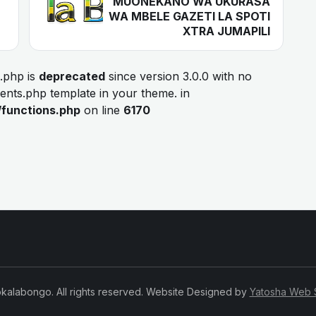
MUONEKANO WA UKURASA
WA MBELE GAZETI LA SPOTI
XTRA JUMAPILI
.php is
deprecated
since version 3.0.0 with no
ments.php template in your theme. in
/functions.php
on line
6170
kalabongo. All rights reserved. Website Designed by
Yatosha Web 