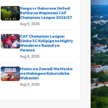
Yanga vs Gaborone United:
Ratiba na Wapinzani CAF
Champions League 2026/27
Aug 6, 2026
CAF Champions League:
Simba SC Kukipiga na Mighty
Wanderers Raundi ya
Kwanza
Aug 6, 2026
Msimu wa Zawadi Wa Mzuka
wa Mabingwa Kuburudisha
Wabashiri
Aug 6, 2026