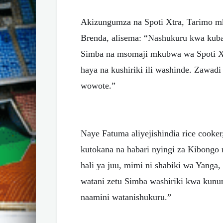
Akizungumza na Spoti Xtra, Tarimo mka
Brenda, alisema: “Nashukuru kwa kubah
Simba na msomaji mkubwa wa Spoti Xt
haya na kushiriki ili washinde. Zawadi
wowote.”
Naye Fatuma aliyejishindia rice cooker
kutokana na habari nyingi za Kibongo
hali ya juu, mimi ni shabiki wa Yang
watani zetu Simba washiriki kwa kunun
naamini watanishukuru.”