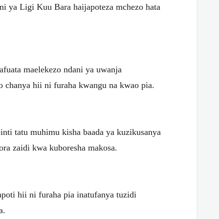
ni ya Ligi Kuu Bara haijapoteza mchezo hata
fuata maelekezo ndani ya uwanja
 chanya hii ni furaha kwangu na kwao pia.
nti tatu muhimu kisha baada ya kuzikusanya
bora zaidi kwa kuboresha makosa.
ti hii ni furaha pia inatufanya tuzidi
a.