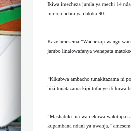
Ikiwa imecheza jumla ya mechi 14 nda
mmoja ndani ya dakika 90.
Kaze amesema:”Wachezaji wangu wana
jambo linalowafanya wanapata matokeo
“Kikubwa ambacho tunakitazama ni poi
hizi tunatazama kipi tufanye ili kuwa 
“Mashabiki pia wamekuwa wakitupa sapo
kupambana ndani ya uwanja,” amesem