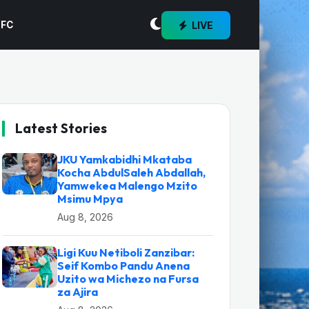
LIVE
 FC
Latest Stories
JKU Yamkabidhi Mkataba
Kocha AbdulSaleh Abdallah,
Yamwekea Malengo Mzito
Msimu Mpya
Aug 8, 2026
Ligi Kuu Netiboli Zanzibar:
Seif Kombo Pandu Anena
Uzito wa Michezo na Fursa
za Ajira