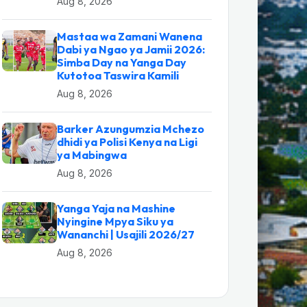
Aug 8, 2026
Mastaa wa Zamani Wanena
Dabi ya Ngao ya Jamii 2026:
Simba Day na Yanga Day
Kutotoa Taswira Kamili
Aug 8, 2026
Barker Azungumzia Mchezo
dhidi ya Polisi Kenya na Ligi
ya Mabingwa
Aug 8, 2026
Yanga Yaja na Mashine
Nyingine Mpya Siku ya
Wananchi | Usajili 2026/27
Aug 8, 2026