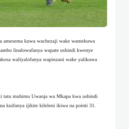
 amesema kuwa wachezaji wake wamekuwa
jambo linalowafanya wapate ushindi kwenye
kosa waliyalofanya wapinzani wake yalikuwa
nti tatu muhimu Uwanja wa Mkapa kwa ushindi
 kuifanya ijikite kileleni ikiwa na pointi 31.