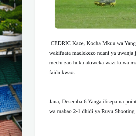
CEDRIC Kaze, Kocha Mkuu wa Yanga
wakifuata maelekezo ndani ya uwanja 
mechi zao huku akiweka wazi kuwa ma
faida kwao.
Jana, Desemba 6 Yanga ilisepa na poi
wa mabao 2-1 dhidi ya Ruvu Shooting na