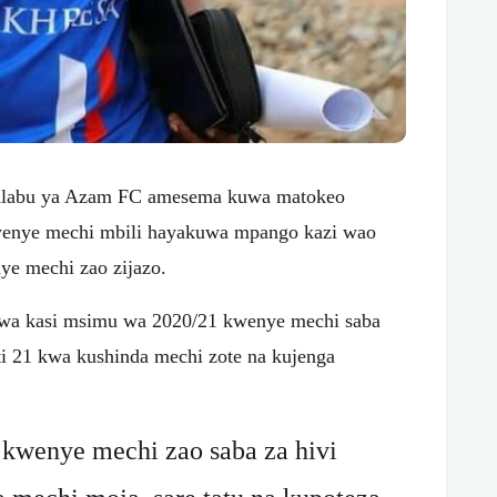
Klabu ya Azam FC amesema kuwa matokeo
enye mechi mbili hayakuwa mpango kazi wao
ye mechi zao zijazo.
kwa kasi msimu wa 2020/21 kwenye mechi saba
i 21 kwa kushinda mechi zote na kujenga
enye mechi zao saba za hivi