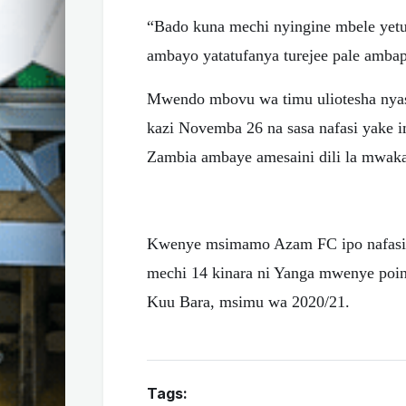
“Bado kuna mechi nyingine mbele yet
ambayo yatatufanya turejee pale ambap
Mwendo mbovu wa timu uliotesha nyasi
kazi Novemba 26 na sasa nafasi yake
Zambia ambaye amesaini dili la mwak
Kwenye msimamo Azam FC ipo nafasi ya
mechi 14 kinara ni Yanga mwenye poin
Kuu Bara, msimu wa 2020/21.
Tags: