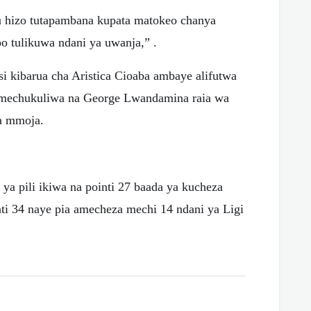
u hizo tutapambana kupata matokeo chanya
o tulikuwa ndani ya uwanja,” .
 kibarua cha Aristica Cioaba ambaye alifutwa
 imechukuliwa na George Lwandamina raia wa
a mmoja.
 pili ikiwa na pointi 27 baada ya kucheza
ti 34 naye pia amecheza mechi 14 ndani ya Ligi