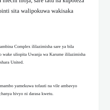
mechi moja, sare tatu na kupoteza
ointi sita walipokuwa wakisaka
bina Complex ililazimisha sare ya bila
wake uliopita Uwanja wa Karume ililazimisha
shara United.
 mambo yamekuwa tofauti na vile ambavyo
chanya hivyo ni darasa kwetu.