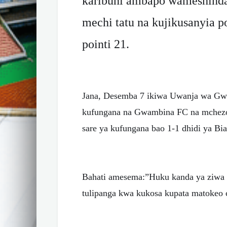
karibuni ambapo wameshinda 
mechi tatu na kujikusanyia p
pointi 21.
Jana, Desemba 7 ikiwa Uwanja wa Gwam
kufungana na Gwambina FC na mchezo 
sare ya kufungana bao 1-1 dhidi ya Bia
Bahati amesema:”Huku kanda ya ziwa
tulipanga kwa kukosa kupata matokeo 