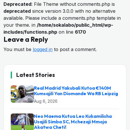
Deprecated
: File Theme without comments.php is
deprecated
since version 3.0.0 with no alternative
available. Please include a comments.php template in
your theme. in
/home/sokalabo/public_html/wp-
includes/functions.php
on line
6170
Leave a Reply
You must be
logged in
to post a comment.
Latest Stories
Real Madrid Yakubali Kutoa €140M
Kumsajili Yan Diomande Wa RB Leipzig
Aug 6, 2026
Neo Maema Kutua Leo Kukamilisha
Usajili Simba SC, Mchezaji Mmoja
Akatwa Cheti!