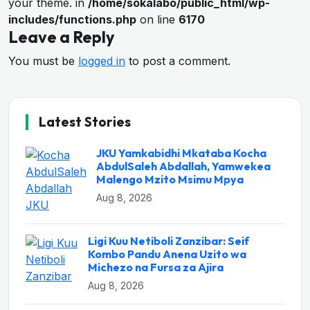
your theme. in
/home/sokalabo/public_html/wp-
includes/functions.php
on line
6170
Leave a Reply
You must be
logged in
to post a comment.
Latest Stories
JKU Yamkabidhi Mkataba Kocha
AbdulSaleh Abdallah, Yamwekea
Malengo Mzito Msimu Mpya
Aug 8, 2026
Ligi Kuu Netiboli Zanzibar: Seif
Kombo Pandu Anena Uzito wa
Michezo na Fursa za Ajira
Aug 8, 2026