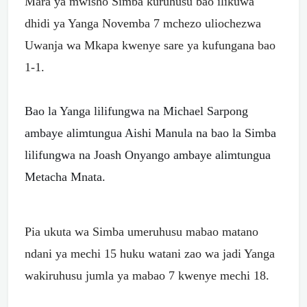
Mara ya mwisho Simba kuruhusu bao ilikuwa
dhidi ya Yanga Novemba 7 mchezo uliochezwa
Uwanja wa Mkapa kwenye sare ya kufungana bao
1-1.
Bao la Yanga lilifungwa na Michael Sarpong
ambaye alimtungua Aishi Manula na bao la Simba
lilifungwa na Joash Onyango ambaye alimtungua
Metacha Mnata.
Pia ukuta wa Simba umeruhusu mabao matano
ndani ya mechi 15 huku watani zao wa jadi Yanga
wakiruhusu jumla ya mabao 7 kwenye mechi 18.