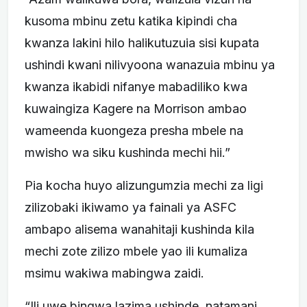
kusoma mbinu zetu katika kipindi cha
kwanza lakini hilo halikutuzuia sisi kupata
ushindi kwani nilivyoona wanazuia mbinu ya
kwanza ikabidi nifanye mabadiliko kwa
kuwaingiza Kagere na Morrison ambao
wameenda kuongeza presha mbele na
mwisho wa siku kushinda mechi hii.”
Pia kocha huyo alizungumzia mechi za ligi
zilizobaki ikiwamo ya fainali ya ASFC
ambapo alisema wanahitaji kushinda kila
mechi zote zilizo mbele yao ili kumaliza
msimu wakiwa mabingwa zaidi.
“Ili uwe bingwa lazima ushinde, natamani