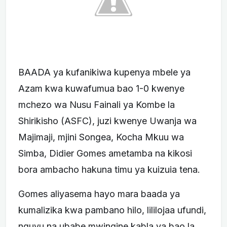
BAADA ya kufanikiwa kupenya mbele ya
Azam kwa kuwafumua bao 1-0 kwenye
mchezo wa Nusu Fainali ya Kombe la
Shirikisho (ASFC), juzi kwenye Uwanja wa
Majimaji, mjini Songea, Kocha Mkuu wa
Simba, Didier Gomes ametamba na kikosi
bora ambacho hakuna timu ya kuizuia tena.
Gomes aliyasema hayo mara baada ya
kumalizika kwa pambano hilo, lililojaa ufundi,
nguvu na ubabe mwingine kabla ya bao la