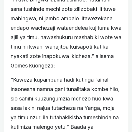
sana tushinde mechi zote zilizobaki ili tuwe
mabingwa, ni jambo ambalo litawezekana
endapo wachezaji wataendelea kujituma kwa
ajili ya timu, nawashukuru mashabiki wote wa
timu hii kwani wanajitoa kuisapoti katika
nyakati zote inapokuwa ikicheza,” alisema
Gomes kuongeza;
“Kuweza kupambana hadi kutinga fainali
inaonesha namna gani tunalitaka kombe hilo,
sio sahihi kuuzungumzia mchezo huo kwa
sasa lakini najua tutacheza na Yanga, moja
ya timu nzuri ila tutahakikisha tumeshinda na
kutimiza malengo yetu.” Baada ya