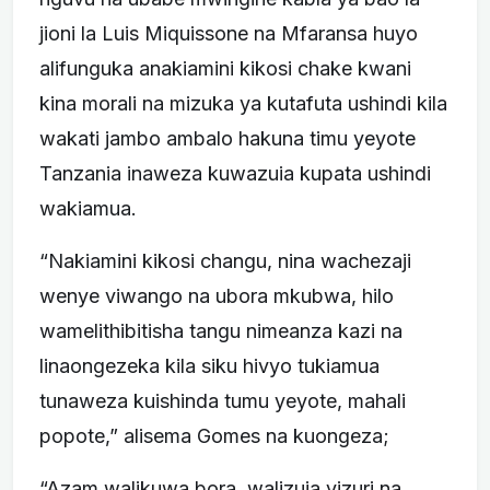
jioni la Luis Miquissone na Mfaransa huyo
alifunguka anakiamini kikosi chake kwani
kina morali na mizuka ya kutafuta ushindi kila
wakati jambo ambalo hakuna timu yeyote
Tanzania inaweza kuwazuia kupata ushindi
wakiamua.
“Nakiamini kikosi changu, nina wachezaji
wenye viwango na ubora mkubwa, hilo
wamelithibitisha tangu nimeanza kazi na
linaongezeka kila siku hivyo tukiamua
tunaweza kuishinda tumu yeyote, mahali
popote,” alisema Gomes na kuongeza;
“Azam walikuwa bora, walizuia vizuri na