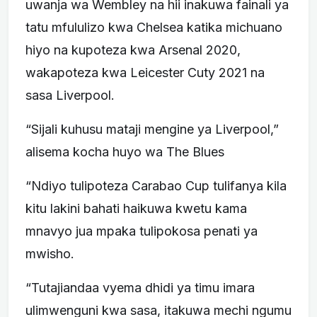
uwanja wa Wembley na hii inakuwa fainali ya
tatu mfululizo kwa Chelsea katika michuano
hiyo na kupoteza kwa Arsenal 2020,
wakapoteza kwa Leicester Cuty 2021 na
sasa Liverpool.
“Sijali kuhusu mataji mengine ya Liverpool,”
alisema kocha huyo wa The Blues
“Ndiyo tulipoteza Carabao Cup tulifanya kila
kitu lakini bahati haikuwa kwetu kama
mnavyo jua mpaka tulipokosa penati ya
mwisho.
“Tutajiandaa vyema dhidi ya timu imara
ulimwenguni kwa sasa, itakuwa mechi ngumu