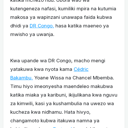
katika mchezo huu. Ubora wao wa
kutengeneza nafasi, kumiliki mpira na kutumia
makosa ya wapinzani unawapa faida kubwa
dhidi ya
DR Congo,
hasa katika maeneo ya
mwisho ya uwanja.
Kwa upande wa DR Congo, macho mengi
yatakuwa kwa nyota kama
Cédric
Bakambu,
Yoane Wissa na Chancel Mbemba.
Timu hiyo imeonyesha maendeleo makubwa
katika miaka ya karibuni, ikijulikana kwa nguvu
za kimwili, kasi ya kushambulia na uwezo wa
kucheza kwa nidhamu. Hata hivyo,
changamoto kubwa itakuwa namna ya