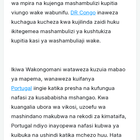
wa mpira na kujenga mashambulizi kupitia
viungo wake wabunifu.
DR Congo
inaweza
kuchagua kucheza kwa kujilinda zaidi huku
ikitegemea mashambulizi ya kushtukiza
kupitia kasi ya washambuliaji wake.
Ikiwa Wakongomani wataweza kuzuia mabao
ya mapema, wanaweza kuifanya
Portugal
iingie katika presha na kufungua
nafasi za kusababisha mshangao. Kwa
kuangalia ubora wa vikosi, uzoefu wa
mashindano makubwa na rekodi za kimataifa,
Portugal ndiyo inayopewa nafasi kubwa ya
kuibuka na ushindi katika mchezo huu. Hata