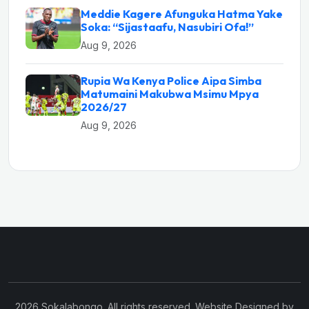
Meddie Kagere Afunguka Hatma Yake
Soka: “Sijastaafu, Nasubiri Ofa!”
Aug 9, 2026
Rupia Wa Kenya Police Aipa Simba
Matumaini Makubwa Msimu Mpya
2026/27
Aug 9, 2026
2026 Sokalabongo. All rights reserved. Website Designed by