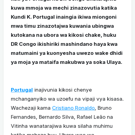
kuwa mmoja wa mechi zinazovutia katika
Kundi K. Portugal inaingia ikiwa miongoni
mwa timu zinazotajwa kuwania ubingwa
kutokana na ubora wa kikosi chake, huku
DR Congo ikishiriki mashindano haya kwa
matumaini ya kuonyesha uwezo wake dhidi
ya moja ya mataifa makubwa ya soka Ulaya.
Portugal
inajivunia kikosi chenye
mchanganyiko wa uzoefu na vipaji vya kisasa.
Wachezaji kama
Cristiano Ronaldo
, Bruno
Fernandes, Bernardo Silva, Rafael Leão na
Vitinha wanatarajiwa kuwa silaha muhimu