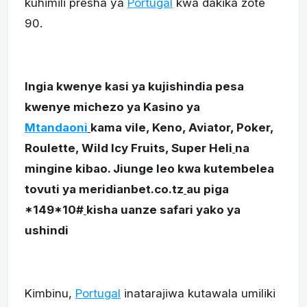
kuhimili presha ya
Portugal
kwa dakika zote
90.
Ingia kwenye kasi ya kujishindia pesa
kwenye michezo ya Kasino ya
Mtandaoni
kama vile, Keno, Aviator, Poker,
Roulette, Wild Icy Fruits, Super Heli
na
mingine kibao. Jiunge leo kwa kutembelea
tovuti ya meridianbet.co.tz
au piga
*149*10#
kisha uanze safari yako ya
ushindi
Kimbinu,
Portugal
inatarajiwa kutawala umiliki