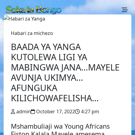
Habari za michezo
BAADA YA YANGA
KUTOLEWA LIGI YA
MABINGWA JANA…MAYELE
AVUNJA UKIMYA…
AFUNGUKA
KILICHOWAFELISHA…
admin
October 17, 2022
4:27 pm
Mshambuliaji wa Young Africans
Fiston Kalala Mayele amesema