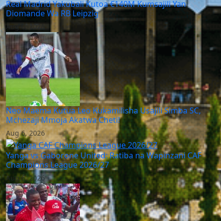
Real Madrid Yakubali Kutoa €140M Kumsajili Yan
Diomande Wa RB Leipzig
Aug 6, 2026
Neo Maema Kutua Leo Kukamilisha Usajili Simba SC,
Mchezaji Mmoja Akatwa Cheti!
Aug 6, 2026
Yanga vs Gaborone United: Ratiba na Wapinzani CAF
Champions League 2026/27
Aug 6, 2026