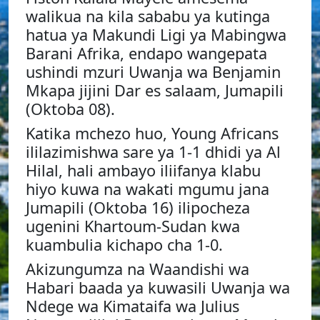
walikua na kila sababu ya kutinga
hatua ya Makundi Ligi ya Mabingwa
Barani Afrika, endapo wangepata
ushindi mzuri Uwanja wa Benjamin
Mkapa jijini Dar es salaam, Jumapili
(Oktoba 08).
Katika mchezo huo, Young Africans
ililazimishwa sare ya 1-1 dhidi ya Al
Hilal, hali ambayo iliifanya klabu
hiyo kuwa na wakati mgumu jana
Jumapili (Oktoba 16) ilipocheza
ugenini Khartoum-Sudan kwa
kuambulia kichapo cha 1-0.
Akizungumza na Waandishi wa
Habari baada ya kuwasili Uwanja wa
Ndege wa Kimataifa wa Julius