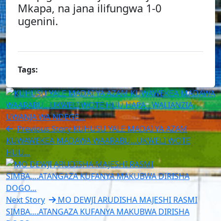
Mkapa, na jana ilifungwa 1-0
ugenini.
Tags:
Previous Story
KUHUSU YALE MADAI YA AZAM
KUWAWEKEA MADAWA WAARABU…UKWELI WOTE
HUU…
Next Story
MO DEWJI ARUDISHA MAJESHI RASMI
SIMBA….ATANGAZA KUFANYA MAKUBWA DIRISHA