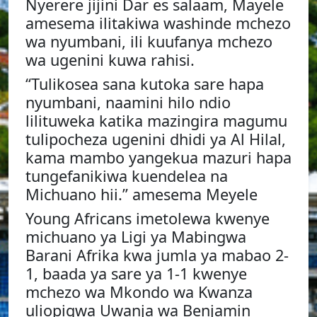
Nyerere jijini Dar es salaam, Mayele
amesema ilitakiwa washinde mchezo
wa nyumbani, ili kuufanya mchezo
wa ugenini kuwa rahisi.
“Tulikosea sana kutoka sare hapa
nyumbani, naamini hilo ndio
lilituweka katika mazingira magumu
tulipocheza ugenini dhidi ya Al Hilal,
kama mambo yangekua mazuri hapa
tungefanikiwa kuendelea na
Michuano hii.” amesema Meyele
Young Africans imetolewa kwenye
michuano ya Ligi ya Mabingwa
Barani Afrika kwa jumla ya mabao 2-
1, baada ya sare ya 1-1 kwenye
mchezo wa Mkondo wa Kwanza
uliopigwa Uwanja wa Benjamin