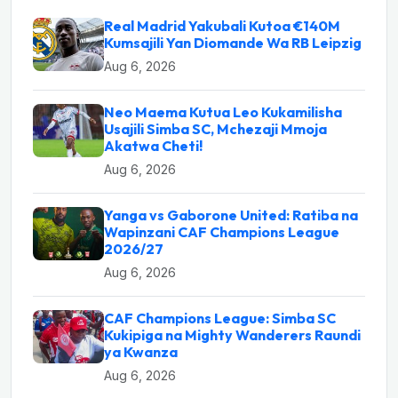
Real Madrid Yakubali Kutoa €140M
Kumsajili Yan Diomande Wa RB Leipzig
Aug 6, 2026
Neo Maema Kutua Leo Kukamilisha
Usajili Simba SC, Mchezaji Mmoja
Akatwa Cheti!
Aug 6, 2026
Yanga vs Gaborone United: Ratiba na
Wapinzani CAF Champions League
2026/27
Aug 6, 2026
CAF Champions League: Simba SC
Kukipiga na Mighty Wanderers Raundi
ya Kwanza
Aug 6, 2026