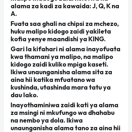
alama za kadi za kawaida: J, Q, K na
A.
Fuata saa ghali na chipsi za mchezo,
huku malipo kidogo zaidi yakileta
kofia yenye maandishi ya KING.
Gari la kifahari ni alama inayofuata
kwa thamani ya malipo, na malipo
kidogo zaidi kuliko mpiga kaseti.
Ikiwa unaunganisha alama sita za
aina hii katika mfuatano wa
kushinda, utashinda mara tatu ya
dau lako.
Inayothaminiwa zaidi kati ya alama
za msingi ni mkufungo wa dhahabu
na nembo ya dola. Ikiwa
unaunganisha alama tano za aina hii