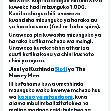
wowote. Kupitia chaguo hili unaweza
kuweka hadi mizunguko 1,000.
Kupitia chaguo hili, unaweza
kuanzisha mizunguko ya haraka au
ya haraka sana (fast or turbo spins).
Unaweza pia kuwasha mizunguko ya
haraka katika mchezo wa msingi.
Unaweza kurekebisha athari za
sauti katika kona ya chini kushoto
chini ya nguzo.
Jinsi ya Kushinda
Sloti
ya The
Money Men
Ili kufahamu kuwa umeshinda
mzunguko wako kwenye mchezo huu
wa
kasino ya mtandaoni
, kuna
alama mbalimbali zitatokea na
malipo madogo zaidi huletwa na