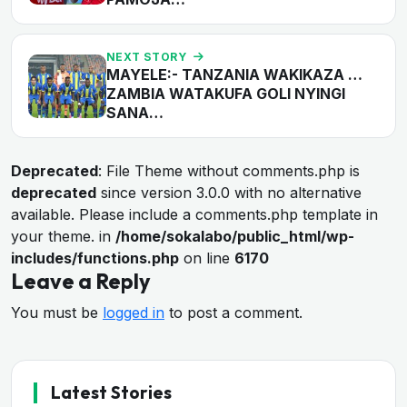
NEXT STORY
MAYELE:- TANZANIA WAKIKAZA …
ZAMBIA WATAKUFA GOLI NYINGI
SANA…
Deprecated
: File Theme without comments.php is
deprecated
since version 3.0.0 with no alternative
available. Please include a comments.php template in
your theme. in
/home/sokalabo/public_html/wp-
includes/functions.php
on line
6170
Leave a Reply
You must be
logged in
to post a comment.
Latest Stories