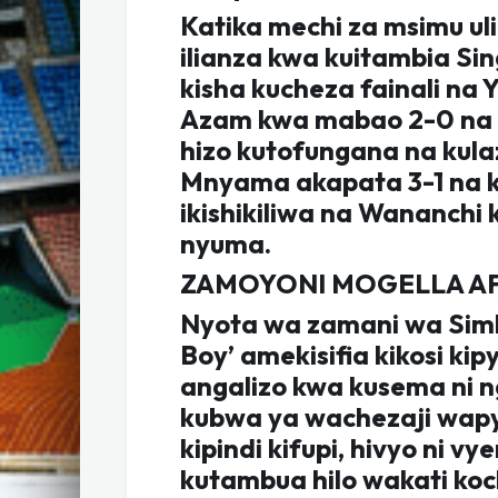
Katika mechi za msimu ul
ilianza kwa kuitambia Si
kisha kucheza fainali na 
Azam kwa mabao 2-0 na da
hizo kutofungana na kula
Mnyama akapata 3-1 na ku
ikishikiliwa na Wananchi 
nyuma.
ZAMOYONI MOGELLA A
Nyota wa zamani wa Sim
Boy’ amekisifia kikosi kip
angalizo kwa kusema ni 
kubwa ya wachezaji wapya
kipindi kifupi, hivyo ni 
kutambua hilo wakati ko