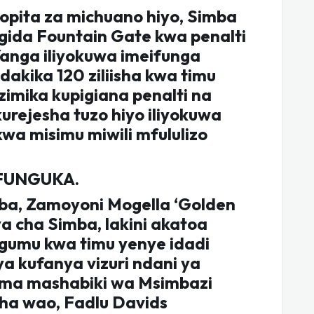
iopita za michuano hiyo, Simba
ngida Fountain Gate kwa penalti
Yanga iliyokuwa imeifunga
kika 120 ziliisha kwa timu
zimika kupigiana penalti na
rejesha tuzo hiyo iliyokuwa
kwa misimu miwili mfululizo
FUNGUKA.
ba, Zamoyoni Mogella ‘Golden
ya cha Simba, lakini akatoa
ngumu kwa timu yenye idadi
 kufanya vizuri ndani ya
vyema mashabiki wa Msimbazi
cha wao, Fadlu Davids