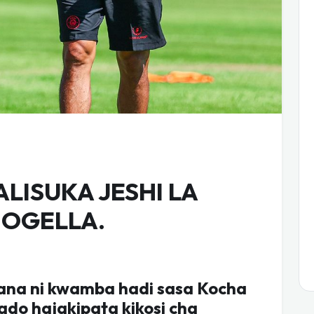
LISUKA JESHI LA
MOGELLA.
maana ni kwamba hadi sasa Kocha
ado hajakipata kikosi cha