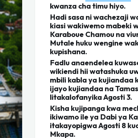
kwanza cha timu hiyo.
Hadi sasa ni wachezaji 
kiasi wakiwemo mabeki w
Karaboue Chamou na viu
Mutale huku wengine wa
kupishana.
Fadlu anaendelea kuwaso
wikiendi hii watashuka u
mbili kabla ya kujiandaa
ijayo kujiandaa na Tama
litakalofanyika Agosti 3.
Kisha kujipanga kwa mech
ikiwamo ile ya Dabi ya Ka
itakayopigwa Agosti 8 ku
Mkapa.