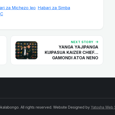
ri za Michezo leo
Habari za Simba
SC
NEXT STORY
YANGA YAJIPANGA
KUIPASUA KAIZER CHIEF…
GAMONDI ATOA NENO
kalabongo. All rights reserved. Website Designed by
Yatosha Web 