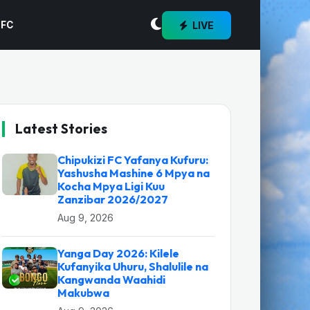
LIVE
 FC
Latest Stories
Chipukizi FC Yafanya Kufuru:
Yashusha Mashine 6 Mpya na
Kocha Mpya Ligi Kuu
Zanzibar 2026/2027
Aug 9, 2026
Yanga Day 2026: Kilele
Kufanyika Uhuru, Shalulile na
Kangwanda Waahidi
Makubwa