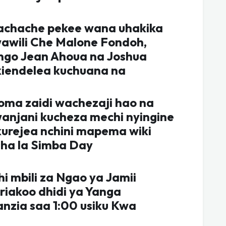
wachache pekee wana uhakika
awili Che Malone Fondoh,
ngo Jean Ahoua na Joshua
kiendelea kuchuana na
ma zaidi wachezaji hao na
wanjani kucheza mechi nyingine
 kurejea nchini mapema wiki
sha la Simba Day
i mbili za Ngao ya Jamii
riakoo dhidi ya Yanga
anzia saa 1:00 usiku Kwa