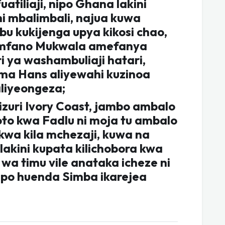
iliaji, nipo Ghana lakini
chi mbalimbali, najua kuwa
u kukijenga upya kikosi chao,
i mfano Mukwala amefanya
ti ya washambuliaji hatari,
ema Hans aliyewahi kuzinoa
liyeongeza;
zuri Ivory Coast, jambo ambalo
o kwa Fadlu ni moja tu ambalo
a kwa kila mchezaji, kuwa na
lakini kupata kilichobora kwa
wa timu vile anataka icheze ni
hapo huenda Simba ikarejea