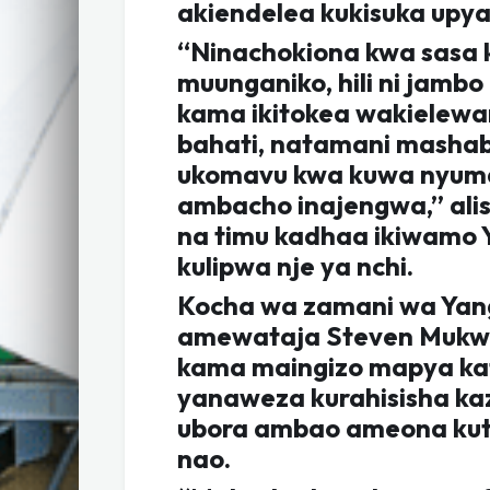
akiendelea kukisuka upya
“Ninachokiona kwa sasa
muunganiko, hili ni jambo
kama ikitokea wakielewa
bahati, natamani masha
ukomavu kwa kuwa nyuma y
ambacho inajengwa,” ali
na timu kadhaa ikiwamo 
kulipwa nje ya nchi.
Kocha wa zamani wa Yang
amewataja Steven Mukwa
kama maingizo mapya kat
yanaweza kurahisisha ka
ubora ambao ameona kut
nao.