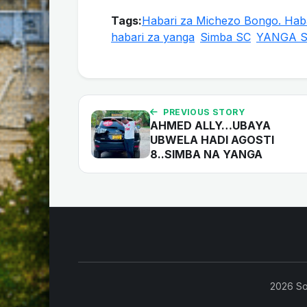
Tags:
Habari za Michezo Bongo. Haba
habari za yanga
Simba SC
YANGA 
PREVIOUS STORY
AHMED ALLY…UBAYA
UBWELA HADI AGOSTI
8..SIMBA NA YANGA
2026 So