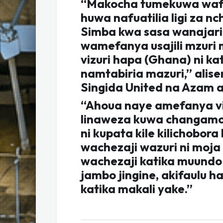
“Makocha tumekuwa wafuat
huwa nafuatilia ligi za n
Simba kwa sasa wanajarib
wamefanya usajili mzur
vizuri hapa (Ghana) ni ka
namtabiria mazuri,” alis
Singida United na Azam a
“Ahoua naye amefanya vi
linaweza kuwa changamot
ni kupata kile kilichobor
wachezaji wazuri ni moja 
wachezaji katika muundo 
jambo jingine, akifaulu 
katika makali yake.”