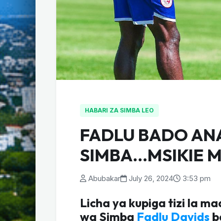
HABARI ZA SIMBA LEO
FADLU BADO ANA
SIMBA…MSIKIE 
Abubakar
July 26, 2024
3:53 pm
Licha ya kupiga tizi la 
wa Simba
Fadlu Davids
b