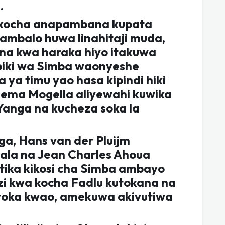
.
 kocha anapambana kupata
 ambalo huwa linahitaji muda,
na kwa haraka hiyo itakuwa
biki wa Simba waonyeshe
a timu yao hasa kipindi hiki
sema Mogella aliyewahi kuwika
Yanga na kucheza soka la
a, Hans van der Pluijm
la na Jean Charles Ahoua
ika kikosi cha Simba ambayo
zi kwa kocha Fadlu kutokana na
oka kwao, amekuwa akivutiwa