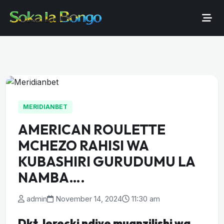
MERIDIANBET
AMERICAN ROULETTE
MCHEZO RAHISI WA
KUBASHIRI GURUDUMU LA
NAMBA….
admin
November 14, 2024
11:30 am
Dkt Jerecki ndiye muanzilishi wa