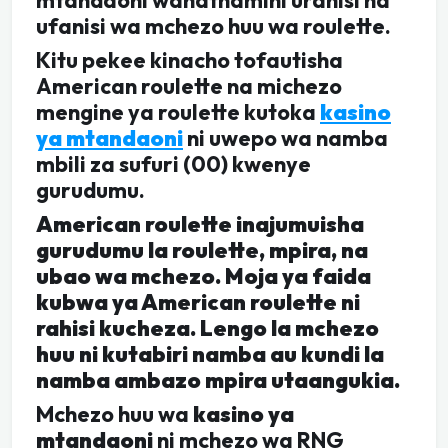
ufanisi wa mchezo huu wa roulette.
Kitu pekee kinacho tofautisha
American roulette na michezo
mengine ya roulette kutoka
kasino
ya mtandaoni
ni uwepo wa namba
mbili za sufuri (00) kwenye
gurudumu.
American roulette inajumuisha
gurudumu la roulette, mpira, na
ubao wa mchezo. Moja ya faida
kubwa ya American roulette ni
rahisi kucheza. Lengo la mchezo
huu ni kutabiri namba au kundi la
namba ambazo mpira utaangukia.
Mchezo huu wa
kasino ya
mtandaoni
ni mchezo wa RNG