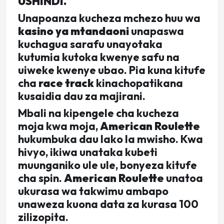
USHINDI.
Unapoanza kucheza mchezo huu wa
kasino ya mtandaoni
unapaswa
kuchagua sarafu unayotaka
kutumia kutoka kwenye safu na
uiweke kwenye ubao. Pia kuna kitufe
cha
race track
kinachopatikana
kusaidia dau za majirani.
Mbali na kipengele cha kucheza
moja kwa moja,
American Roulette
hukumbuka dau lako la mwisho. Kwa
hivyo, ikiwa unataka kubeti
muunganiko ule ule, bonyeza kitufe
cha spin.
American Roulette
unatoa
ukurasa wa takwimu ambapo
unaweza kuona data za kurasa 100
zilizopita.