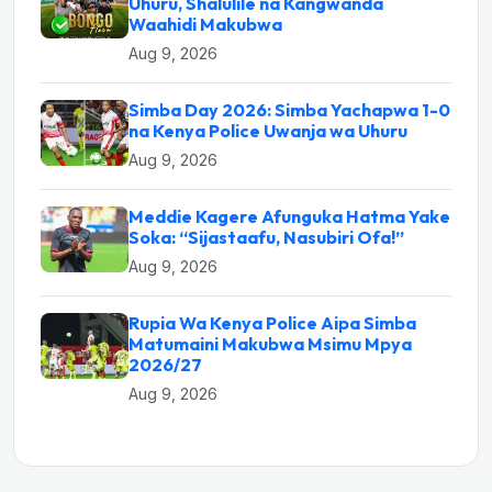
Uhuru, Shalulile na Kangwanda
Waahidi Makubwa
Aug 9, 2026
Simba Day 2026: Simba Yachapwa 1-0
na Kenya Police Uwanja wa Uhuru
Aug 9, 2026
Meddie Kagere Afunguka Hatma Yake
Soka: “Sijastaafu, Nasubiri Ofa!”
Aug 9, 2026
Rupia Wa Kenya Police Aipa Simba
Matumaini Makubwa Msimu Mpya
2026/27
Aug 9, 2026