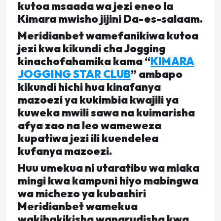
kutoa msaada wa jezi eneo la
Kimara mwisho jijini Da-es-salaam.
Meridianbet wamefanikiwa kutoa
jezi kwa kikundi cha Jogging
kinachofahamika kama “
KIMARA
JOGGING STAR CLUB
” ambapo
kikundi hichi hua kinafanya
mazoezi ya kukimbia kwajili ya
kuweka mwili sawa na kuimarisha
afya zao na leo wameweza
kupatiwa jezi ili kuendelea
kufanya mazoezi.
Huu umekua ni utaratibu wa miaka
mingi kwa kampuni hiyo mabingwa
wa michezo ya kubashiri
Meridianbet wamekua
wakihakikisha wanarudisha kwa