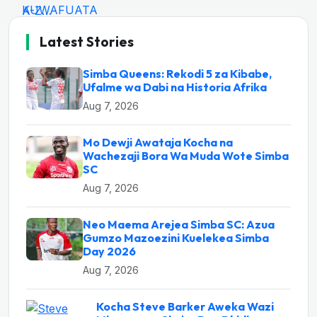
Latest Stories
Simba Queens: Rekodi 5 za Kibabe,
Ufalme wa Dabi na Historia Afrika
Aug 7, 2026
Mo Dewji Awataja Kocha na
Wachezaji Bora Wa Muda Wote Simba
SC
Aug 7, 2026
Neo Maema Arejea Simba SC: Azua
Gumzo Mazoezini Kuelekea Simba
Day 2026
Aug 7, 2026
Kocha Steve Barker Aweka Wazi