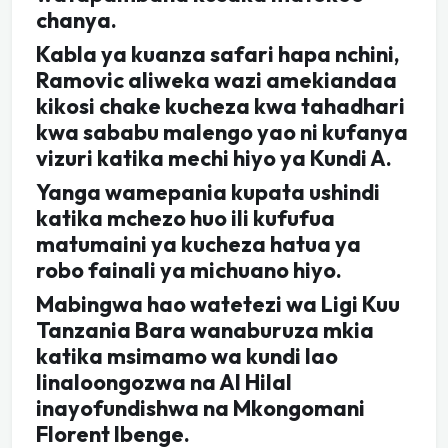
chanya.
Kabla ya kuanza safari hapa nchini,
Ramovic aliweka wazi amekiandaa
kikosi chake kucheza kwa tahadhari
kwa sababu malengo yao ni kufanya
vizuri katika mechi hiyo ya Kundi A.
Yanga wamepania kupata ushindi
katika mchezo huo ili kufufua
matumaini ya kucheza hatua ya
robo fainali ya michuano hiyo.
Mabingwa hao watetezi wa Ligi Kuu
Tanzania Bara wanaburuza mkia
katika msimamo wa kundi lao
linaloongozwa na Al Hilal
inayofundishwa na Mkongomani
Florent Ibenge.