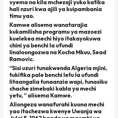
vyema na kila mchezaji yuko katika
hali nzuri kwa ajili ya kuipambania
timu yao.
Kamwe alisema wanatarajia
kukamilisha programu ya mazoezi
kuelekea mechi hiyo itakayokuwa
chini ya benchi la ufundi
linaloongozwa na Kocha Mkuu, Sead
Ramovic.
“Sisi uzuri tunakwenda Algeria mjini,
tukifika pale benchi letu la ufundi
litaangalia tunaanzia wapi, tunasiku
chache zimebaki kabla ya mechi
yetu, ” alisema Kamwe.
Aliongeza wanafurahi kuona mechi
yao itachezwa kwenye Uwanja wa
Julai 5, 1962 baada ya maombi ya