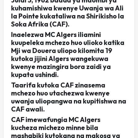
kuhamishiwa kwenye Uwanja wa Ali
la Pointe kukataliwa na Shirikisho la
Soka Afrika (CAF).
Inaelezwa MC Algers iliamini
kuupeleka mchezo huo ulioko katika
Mji wa Douera uliopo kilomita 19
kutoka jijini Algers wangekuwa
kwenye mazingira bora zaidi ya
kupata ushindi.
Taarifa kutoka CAF zinasema
mchezo huo utachezwa kwenye
uwanja uliopangwa na kupitishwa na
CAF awali.
CAF imewafungia MC Algers
kucheza michezo minne bila
mashabiki kutokana na makosa ya