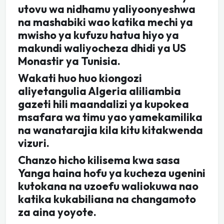
utovu wa nidhamu yaliyoonyeshwa
na mashabiki wao katika mechi ya
mwisho ya kufuzu hatua hiyo ya
makundi waliyocheza dhidi ya US
Monastir ya Tunisia.
Wakati huo huo kiongozi
aliyetangulia Algeria aliliambia
gazeti hili maandalizi ya kupokea
msafara wa timu yao yamekamilika
na wanatarajia kila kitu kitakwenda
vizuri.
Chanzo hicho kilisema kwa sasa
Yanga haina hofu ya kucheza ugenini
kutokana na uzoefu waliokuwa nao
katika kukabiliana na changamoto
za aina yoyote.