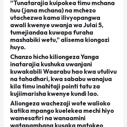
“Tunatarajia kuipokea timu mchana
huu (jana mchana) na mchezo
utachezwa kama ilivyopangwa
awali kwenye uwanja wa Julai 5,
tumejiandaa kuwapa furaha
mashabiki wetu,” alisema kiongozi
huyo.
Chanzo hicho kiliongeza Yanga
inatarajia kushuka uwanjani
kuwakabili Waarabu hao kwa utulivu
na tahadhari, kwa sababu wanajua
kila timu inahitaji pointi tatu za
kujiimarisha kwenye kundi lao.
Aliongeza wachezaji wote walioko
katika mpango kuelekea mechi hiyo
wamesafiri na wanaamini
watapambana kusaka matokeo