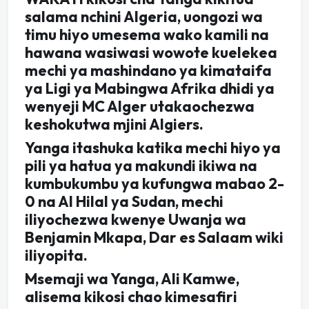
salama nchini Algeria, uongozi wa
timu hiyo umesema wako kamili na
hawana wasiwasi wowote kuelekea
mechi ya mashindano ya kimataifa
ya Ligi ya Mabingwa Afrika dhidi ya
wenyeji MC Alger utakaochezwa
keshokutwa mjini Algiers.
Yanga itashuka katika mechi hiyo ya
pili ya hatua ya makundi ikiwa na
kumbukumbu ya kufungwa mabao 2-
0 na Al Hilal ya Sudan, mechi
iliyochezwa kwenye Uwanja wa
Benjamin Mkapa, Dar es Salaam wiki
iliyopita.
Msemaji wa Yanga, Ali Kamwe,
alisema kikosi chao kimesafiri