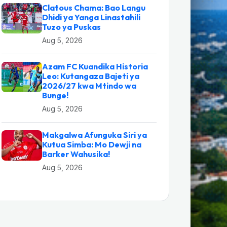
Clatous Chama: Bao Langu
Dhidi ya Yanga Linastahili
Tuzo ya Puskas
Aug 5, 2026
Azam FC Kuandika Historia
Leo: Kutangaza Bajeti ya
2026/27 kwa Mtindo wa
Bunge!
Aug 5, 2026
Makgalwa Afunguka Siri ya
Kutua Simba: Mo Dewji na
Barker Wahusika!
Aug 5, 2026