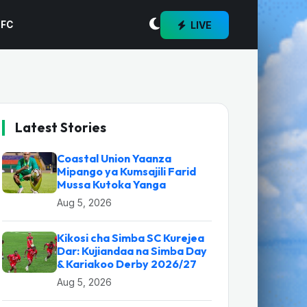
LIVE
 FC
Latest Stories
Coastal Union Yaanza
Mipango ya Kumsajili Farid
Mussa Kutoka Yanga
Aug 5, 2026
Kikosi cha Simba SC Kurejea
Dar: Kujiandaa na Simba Day
& Kariakoo Derby 2026/27
Aug 5, 2026