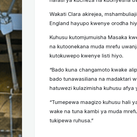
Wakati Clara akirejea, mshambuliaj
England hayupo kwenye orodha hiy
Kuhusu kutomjumuisha Masaka kwen
na kutoonekana muda mrefu uwanjan
kutokuwepo kwenye listi hiyo.
“Bado kuna changamoto kwake alip
bado tunawasiliana na madaktari wa
hatuwezi kulazimisha kuhusu afya 
“Tumepewa maagizo kuhusu hali ya
wake na tuna kambi ya muda mre
tukipewa ruhusa.”