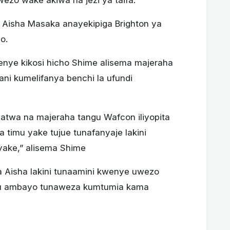
i Aisha Masaka anayekipiga Brighton ya
o.
ye kikosi hicho Shime alisema majeraha
i kumelifanya benchi la ufundi
atwa na majeraha tangu Wafcon iliyopita
 timu yake tujue tunafanyaje lakini
yake,” alisema Shime
 Aisha lakini tunaamini kwenye uwezo
fu ambayo tunaweza kumtumia kama