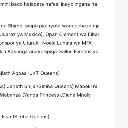
ini bado hajapata nafasi inayolingana na
wa na Shime, wapo pia nyota wanaocheza nje
(Juarez ya Mexico), Opah Clement wa Eibar
onspor ya Uturuki, Noela Luhala wa MFA
ekia Kasonga anayekipiga Gallos Femenil ya
jiath Abbas (JKT Queens)
ss),Janeth Shija (Simba Queens) Mabeki ni
Mabanza (Yanga Princess),Diana Mnaly
 Issa (Simba Queens)