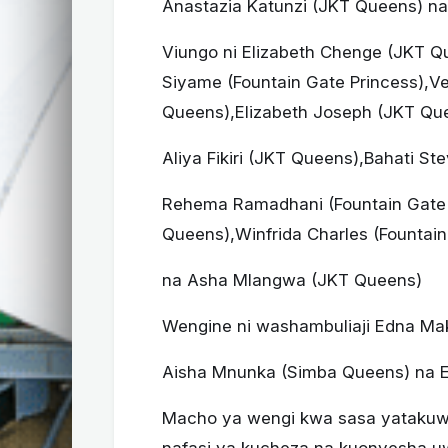
Anastazia Katunzi (JKT Queens) na
Viungo ni Elizabeth Chenge (JKT Q
Siyame (Fountain Gate Princess),
Queens),Elizabeth Joseph (JKT Qu
Aliya Fikiri (JKT Queens),Bahati S
Rehema Ramadhani (Fountain Gate 
Queens),Winfrida Charles (Fountain
na Asha Mlangwa (JKT Queens)
Wengine ni washambuliaji Edna Ma
Aisha Mnunka (Simba Queens) na E
Macho ya wengi kwa sasa yatakuwa
nafasi ya kucheza na kuonyesha uw