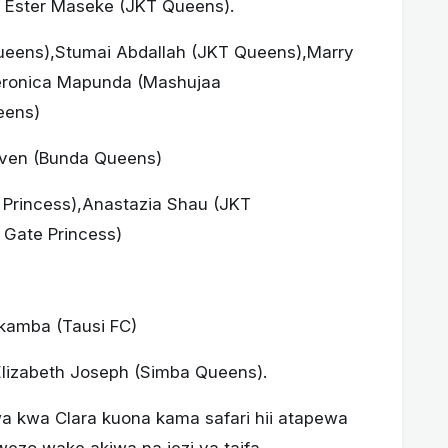
 Ester Maseke (JKT Queens).
ueens),Stumai Abdallah (JKT Queens),Marry
Veronica Mapunda (Mashujaa
eens)
teven (Bunda Queens)
Princess),Anastazia Shau (JKT
 Gate Princess)
kamba (Tausi FC)
lizabeth Joseph (Simba Queens).
 kwa Clara kuona kama safari hii atapewa
ezo wake akiwa na jezi ya taifa.