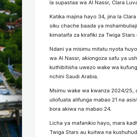
la supastaa wa Al Nassr, Clara Lu
Katika majina hayo 34, jina la Clar
siku chache baada ya mshambuliaj
kimataifa za kirafiki za Twiga Stars
Ndani ya misimu mitatu nyota huy
wa Al Nassr, akiongoza safu ya ush
kuthibitisha uwezo wake wa kufun
nchini Saudi Arabia.
Msimu wake wa kwanza 2024/25, al
uliofuata alifunga mabao 21 na asis
bora akiwa na mabao 24.
Licha ya mafanikio hayo, mara ka
Twiga Stars au kuitwa na kushuhudi