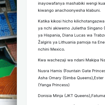
inayowafanya mashabiki wengi kuam
kiwango anachoonyesha klabuni.
Katika kikosi hicho kilichotangaz
ya nchi akiwemo Julietha Singano 
ya Hispania, Diana Lucas wa Trabz
Žalgiris ya Lithuania pamoja na En
nchini Mexico.
Kwa wachezaji wa ndani Makipa Na
Nusra Hamis (Fountain Gate Prince
Asha Omary (Simba Queens),Ester 
(Yanga Princess)
Donisia Minja (JKT Queens),Fatuma