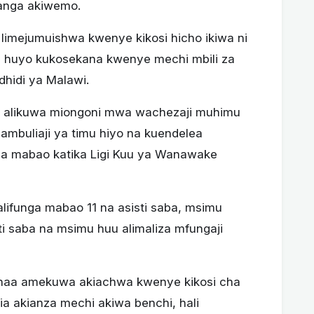
vanga akiwemo.
a limejumuishwa kwenye kikosi hicho ikiwa ni
i huyo kukosekana kwenye mechi mbili za
 dhidi ya Malawi.
o alikuwa miongoni mwa wachezaji muhimu
ambuliaji ya timu hiyo na kuendelea
ga mabao katika Ligi Kuu ya Wanawake
ifunga mabao 11 na asisti saba, msimu
ti saba na msimu huu alimaliza mfungaji
dhaa amekuwa akiachwa kwenye kikosi cha
a akianza mechi akiwa benchi, hali