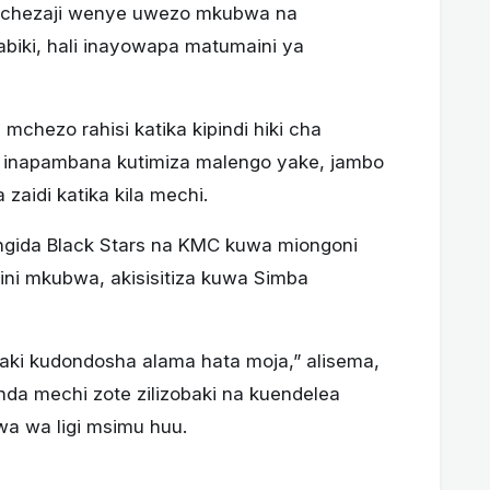
 wachezaji wenye uwezo mkubwa na
biki, hali inayowapa matumaini ya
chezo rahisi katika kipindi hiki cha
u inapambana kutimiza malengo yake, jambo
zaidi katika kila mechi.
ngida Black Stars na KMC kuwa miongoni
ni mkubwa, akisisitiza kuwa Simba
taki kudondosha alama hata moja,” alisema,
inda mechi zote zilizobaki na kuendelea
a wa ligi msimu huu.