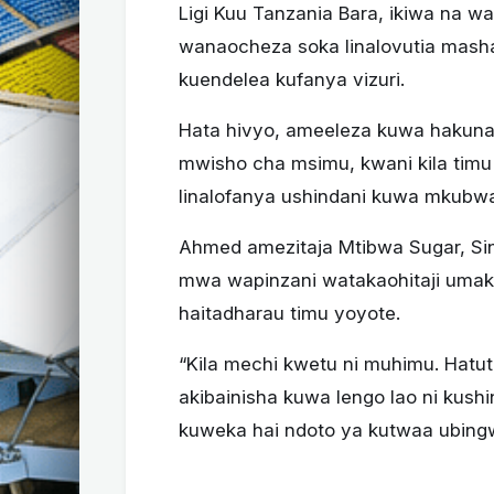
Ligi Kuu Tanzania Bara, ikiwa na
wanaocheza soka linalovutia masha
kuendelea kufanya vizuri.
Hata hivyo, ameeleza kuwa hakuna m
mwisho cha msimu, kwani kila tim
linalofanya ushindani kuwa mkubwa 
Ahmed amezitaja Mtibwa Sugar, Si
mwa wapinzani watakaohitaji umaki
haitadharau timu yoyote.
“Kila mechi kwetu ni muhimu. Hatu
akibainisha kuwa lengo lao ni kush
kuweka hai ndoto ya kutwaa ubingw