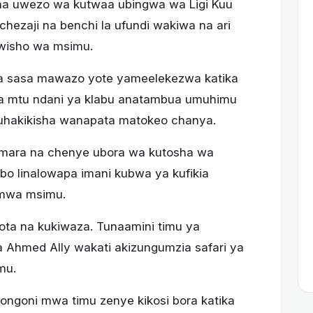
ina uwezo wa kutwaa ubingwa wa Ligi Kuu
hezaji na benchi la ufundi wakiwa na ari
mwisho wa msimu.
a sasa mawazo yote yameelekezwa katika
ila mtu ndani ya klabu anatambua umuhimu
kuhakikisha wanapata matokeo chanya.
 imara na chenye ubora wa kutosha wa
mbo linalowapa imani kubwa ya kufikia
 mwa msimu.
ota na kukiwaza. Tunaamini timu ya
 Ahmed Ally wakati akizungumzia safari ya
mu.
ngoni mwa timu zenye kikosi bora katika