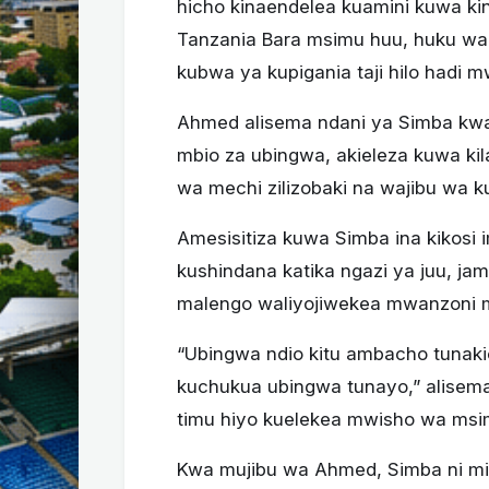
hicho kinaendelea kuamini kuwa k
Tanzania Bara msimu huu, huku wac
kubwa ya kupigania taji hilo hadi 
Ahmed alisema ndani ya Simba kw
mbio za ubingwa, akieleza kuwa k
wa mechi zilizobaki na wajibu wa 
Amesisitiza kuwa Simba ina kikosi
kushindana katika ngazi ya juu, ja
malengo waliyojiwekea mwanzoni
“Ubingwa ndio kitu ambacho tunaki
kuchukua ubingwa tunayo,” alisema
timu hiyo kuelekea mwisho wa msi
Kwa mujibu wa Ahmed, Simba ni mio