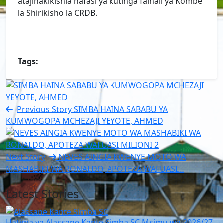
atajihakikishia nafasi ya kutinga fainali ya Kombe
la Shirikisho la CRDB.
Tags:
Previous Story
SIMBA HAINA SABABU YA
KUMWOGOPA MCHEZAJI YEYOTE, AHMED
Next Story
NEVES AINGIA KWENYE MOTO WA
MASHABIKI WA RONALDO, APOTEZA WAFUASI…
Latest Stories
Hatima ya Alassane Kante Simba SC Msimu wa 2026/27