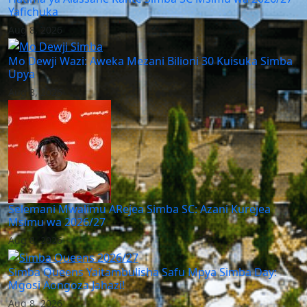
Yafichuka
Aug 8, 2026
Mo Dewji Wazi: Aweka Mezani Bilioni 30 Kuisuka Simba
Upya
Aug 8, 2026
Selemani Mwalimu ARejea Simba SC: Azani Kurejea
Msimu wa 2026/27
Aug 8, 2026
Simba Queens Yaitambulisha Safu Mpya Simba Day:
Mgosi Aongoza Jahazi!
Aug 8, 2026