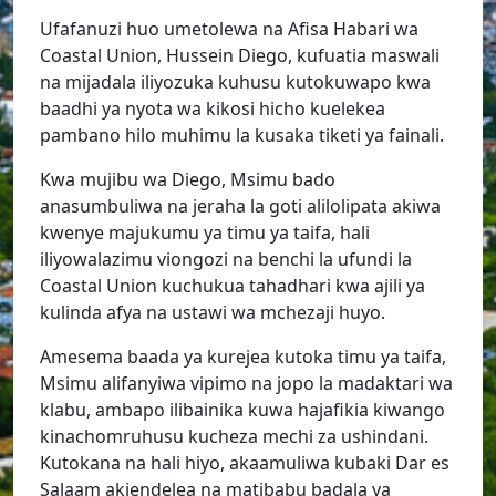
Ufafanuzi huo umetolewa na Afisa Habari wa
Coastal Union, Hussein Diego, kufuatia maswali
na mijadala iliyozuka kuhusu kutokuwapo kwa
baadhi ya nyota wa kikosi hicho kuelekea
pambano hilo muhimu la kusaka tiketi ya fainali.
Kwa mujibu wa Diego, Msimu bado
anasumbuliwa na jeraha la goti alilolipata akiwa
kwenye majukumu ya timu ya taifa, hali
iliyowalazimu viongozi na benchi la ufundi la
Coastal Union kuchukua tahadhari kwa ajili ya
kulinda afya na ustawi wa mchezaji huyo.
Amesema baada ya kurejea kutoka timu ya taifa,
Msimu alifanyiwa vipimo na jopo la madaktari wa
klabu, ambapo ilibainika kuwa hajafikia kiwango
kinachomruhusu kucheza mechi za ushindani.
Kutokana na hali hiyo, akaamuliwa kubaki Dar es
Salaam akiendelea na matibabu badala ya