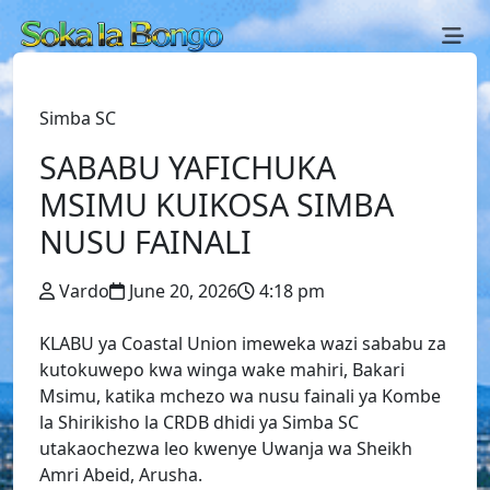
Simba SC
SABABU YAFICHUKA
MSIMU KUIKOSA SIMBA
NUSU FAINALI
Vardo
June 20, 2026
4:18 pm
KLABU ya Coastal Union imeweka wazi sababu za
kutokuwepo kwa winga wake mahiri, Bakari
Msimu, katika mchezo wa nusu fainali ya Kombe
la Shirikisho la CRDB dhidi ya Simba SC
utakaochezwa leo kwenye Uwanja wa Sheikh
Amri Abeid, Arusha.