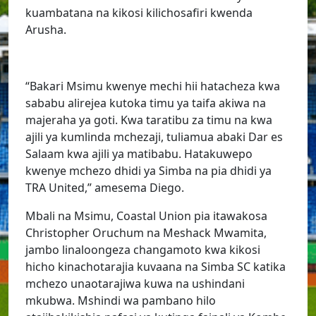
kuambatana na kikosi kilichosafiri kwenda
Arusha.
“Bakari Msimu kwenye mechi hii hatacheza kwa
sababu alirejea kutoka timu ya taifa akiwa na
majeraha ya goti. Kwa taratibu za timu na kwa
ajili ya kumlinda mchezaji, tuliamua abaki Dar es
Salaam kwa ajili ya matibabu. Hatakuwepo
kwenye mchezo dhidi ya Simba na pia dhidi ya
TRA United,” amesema Diego.
Mbali na Msimu, Coastal Union pia itawakosa
Christopher Oruchum na Meshack Mwamita,
jambo linaloongeza changamoto kwa kikosi
hicho kinachotarajia kuvaana na Simba SC katika
mchezo unaotarajiwa kuwa na ushindani
mkubwa. Mshindi wa pambano hilo