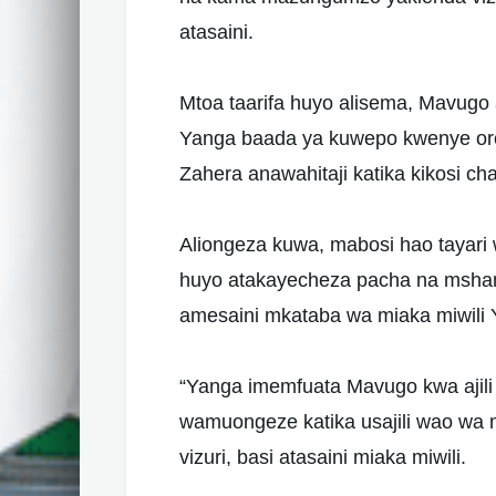
atasaini.
Mtoa taarifa huyo alisema, Mavugo
Yanga baada ya kuwepo kwenye or
Zahera anawahitaji katika kikosi ch
Aliongeza kuwa, mabosi hao tayari
huyo atakayecheza pacha na msham
amesaini mkataba wa miaka miwili 
“Yanga imemfuata Mavugo kwa ajili
wamuongeze katika usajili wao w
vizuri, basi atasaini miaka miwili.