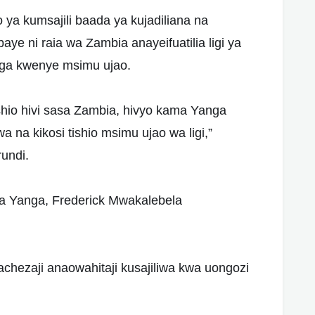
ya kumsajili baada ya kujadiliana na
ye ni raia wa Zambia anayeifuatilia ligi ya
anga kwenye msimu ujao.
ishio hivi sasa Zambia, hivyo kama Yanga
a na kikosi tishio msimu ujao wa ligi,”
rundi.
a Yanga, Frederick Mwakalebela
hezaji anaowahitaji kusajiliwa kwa uongozi