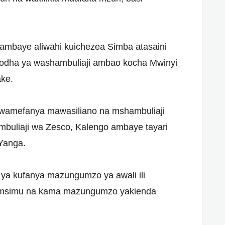
 ambaye aliwahi kuichezea Simba atasaini
odha ya washambuliaji ambao kocha Mwinyi
ake.
 wamefanya mawasiliano na mshambuliaji
buliaji wa Zesco, Kalengo ambaye tayari
Yanga.
 ya kufanya mazungumzo ya awali ili
a msimu na kama mazungumzo yakienda