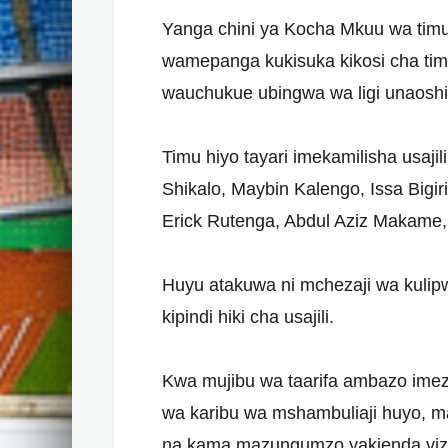
Yanga chini ya Kocha Mkuu wa tim
wamepanga kukisuka kikosi cha timu
wauchukue ubingwa wa ligi unaoshi
Timu hiyo tayari imekamilisha usaji
Shikalo, Maybin Kalengo, Issa Bigi
Erick Rutenga, Abdul Aziz Makame, A
Huyu atakuwa ni mchezaji wa kulip
kipindi hiki cha usajili.
Kwa mujibu wa taarifa ambazo imez
wa karibu wa mshambuliaji huyo, 
na kama mazungumzo yakienda vizur