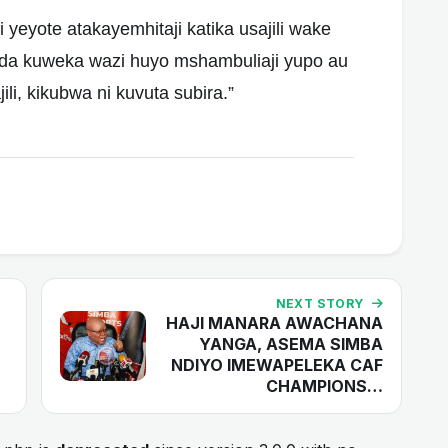
i yeyote atakayemhitaji katika usajili wake
nda kuweka wazi huyo mshambuliaji yupo au
i, kikubwa ni kuvuta subira.”
NEXT STORY
HAJI MANARA AWACHANA
YANGA, ASEMA SIMBA
NDIYO IMEWAPELEKA CAF
CHAMPIONS…