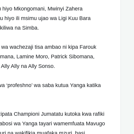
u hiyo Mkongomani, Mwinyi Zahera
 hiyo ili msimu ujao wa Ligi Kuu Bara
kiliwa na Simba.
li wa wachezaji tisa ambao ni kipa Farouk
rimana, Lamine Moro, Patrick Sibomana,
lly Ally na Ally Sonso.
wa ‘profeshno’ wa saba kutua Yanga katika
ipata Championi Jumatatu kutoka kwa rafiki
mabosi wa Yanga tayari wamemfuata Mavugo
i na wakifikia muafaka mzuri, basi