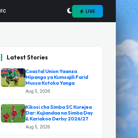
LIVE
 FC
Latest Stories
Coastal Union Yaanza
Mipango ya Kumsajili Farid
Mussa Kutoka Yanga
Aug 5, 2026
Kikosi cha Simba SC Kurejea
Dar: Kujiandaa na Simba Day
& Kariakoo Derby 2026/27
Aug 5, 2026