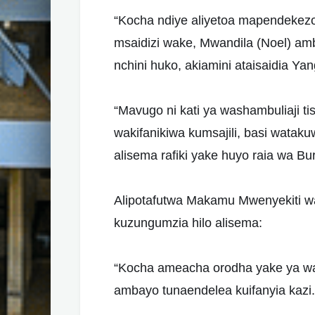
“Kocha ndiye aliyetoa mapendekezo 
msaidizi wake, Mwandila (Noel) amba
nchini huko, akiamini ataisaidia Y
“Mavugo ni kati ya washambuliaji t
wakifanikiwa kumsajili, basi watakuw
alisema rafiki yake huyo raia wa Bu
Alipotafutwa Makamu Mwenyekiti w
kuzungumzia hilo alisema:
“Kocha ameacha orodha yake ya wac
ambayo tunaendelea kuifanyia kazi.