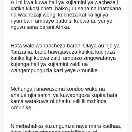
Hii ni kwa kuwa hali ya kujiamini ya wachezaji
katika kikosi chetu haiko juu sana na inatokana
na wachezaji wengi kucheza katika ligi ya
nyumbani ambayo bado si kubwa au yenye
nguvu sana barani Afrika.
Hata wale wanaocheza barani Ulaya au nje ya
Tanzania, bado hawajaweza kufikia kucheza
katika ligi kubwa zaidi ambazo zingewafanya
kujenga hali ya kujiamini zaidi na
wangempunguzia kazi yeye Amunike.
Mchungaji anawasoma kondoo wake na
anajua njia sahihi ya kuwaongoza kupita hata
kama watakuwa ni dhaifu. Hili lilimshinda
Amunike.
Nimebahatika kuzungumza naye mara kadhaa,