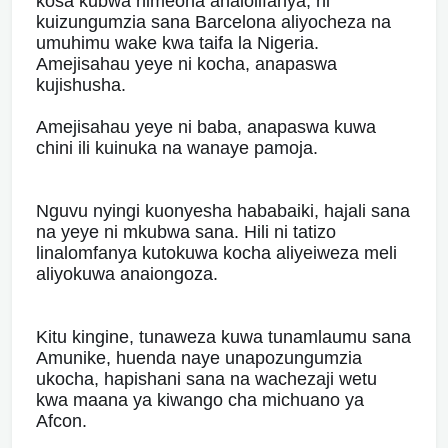
kosa kubwa nimeona analolifanya, ni
kuizungumzia sana Barcelona aliyocheza na
umuhimu wake kwa taifa la Nigeria.
Amejisahau yeye ni kocha, anapaswa
kujishusha.
Amejisahau yeye ni baba, anapaswa kuwa
chini ili kuinuka na wanaye pamoja.
Nguvu nyingi kuonyesha hababaiki, hajali sana
na yeye ni mkubwa sana. Hili ni tatizo
linalomfanya kutokuwa kocha aliyeiweza meli
aliyokuwa anaiongoza.
Kitu kingine, tunaweza kuwa tunamlaumu sana
Amunike, huenda naye unapozungumzia
ukocha, hapishani sana na wachezaji wetu
kwa maana ya kiwango cha michuano ya
Afcon.