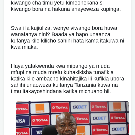
kiwango cha timu yetu kimeonekana si
kiwango bora na hakuna anayeweza kupinga.
Swali la kujiuliza, wenye viwango bora huwa
wanafanya nini? Baada ya hapo unaanza
kufanya kile kilicho sahihi hata kama itakuwa ni
kwa miaka.
Haya yatakwenda kwa mipango ya muda
mfupi na muda mrefu kuhakikisha tunafikia
katika kile ambacho kinahitajika ili kufikia ubora
sahihi unaoweza kuifanya Tanzania kuwa na
timu itakayoshindana katika michuano hii.