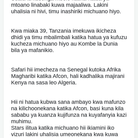
mtoano linabaki kuwa majaaliwa. Lakini
uhalisia ni hivi, timu inashiriki michuano hiyo.
Kwa miaka 39, Tanzania imekuwa ikicheza
dhidi ya timu mbalimbali katika hatua ya kufuzu
kucheza michuano hiyo au Kombe la Dunia
bila ya mafanikio.
Safari hii imecheza na Senegal kutoka Afrika
Magharibi katika Afcon, hali kadhalika majirani
Kenya na sasa leo Algeria.
Hii ni hatua kubwa sana ambayo kwa mafunzo
na kilichoonekana katika Afcon, basi kuna kila
sababu ya kuanza kujifunza na kuyafanyia kazi
muhimu.
Stars ilitua katika michuano hii ikiamini iko
vizuri lakini uhalisia umeonekana kwa kuwa