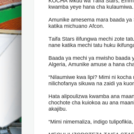
KOCHA Mkuu wa Taifa Stars, Emma
kwamba yeye hana cha kulaumiwa.
Amunike amesema mara baada ya 
katika michuano Afcon.
Taifa Stars ilifungwa mechi zote t
nane katika mechi tatu huku ikifung
Baada ya mechi ya mwisho baada y
Algeria, Amunike amuse a hana ch
“Nilaumiwe kwa lipi? Mimi ni kocha n
nilichofanya sikuwa na zaidi ya kuo
Hata alipoulizwa kwamba ana maa
chochote cha kuiokoa au ana maan
akajibu.
“Mimi nimemaliza, indigo tulipofikia,