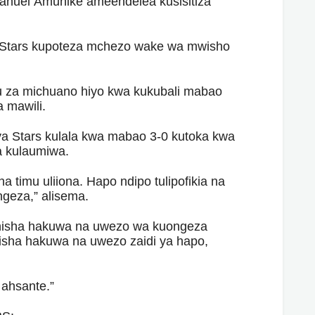
nuel Amunike ameendelea kusisitiza
Stars kupoteza mchezo wake wa mwisho
atu za michuano hiyo kwa kukubali mabao
a mawili.
a Stars kulala kwa mabao 3-0 kutoka kwa
a kulaumiwa.
a timu uliiona. Hapo ndipo tulipofikia na
ngeza,” alisema.
nisha hakuwa na uwezo wa kuongeza
isha hakuwa na uwezo zaidi ya hapo,
 ahsante.”