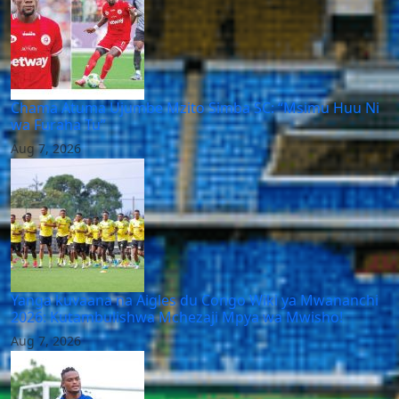
Chama Atuma Ujumbe Mzito Simba SC: “Msimu Huu Ni
wa Furaha Tu”
Aug 7, 2026
Yanga kuvaana na Aigles du Congo Wiki ya Mwananchi
2026: Kutambulishwa Mchezaji Mpya wa Mwisho!
Aug 7, 2026