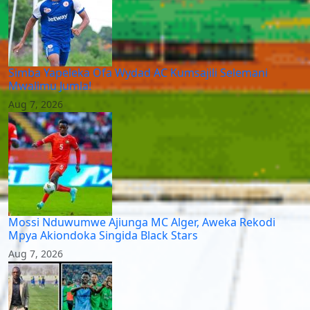
Simba Yapeleka Ofa Wydad AC Kumsajili Selemani
Mwalimu Jumla!
Aug 7, 2026
Mossi Nduwumwe Ajiunga MC Alger, Aweka Rekodi
Mpya Akiondoka Singida Black Stars
Aug 7, 2026