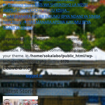
Previous Story
RAIS WA SHIRIKISHO LA MISRI
AMPIGA CHINI KOCHA MKUU KISHA…
Next Story
HAJI MANARA APEWA JUKUMU JIPYA
NDANI YA SIMBA
Deprecated
: File Theme without comments.php is
deprecated
since version 3.0.0 with no alternative
available. Please include a comments.php template in
your theme. in
/home/sokalabo/public_html/wp-
includes/functions.php
on line
6170
Leave a Reply
You must be
logged in
to post a comment.
Latest Stories