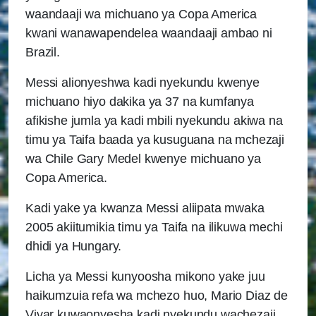
waandaaji wa michuano ya Copa America
kwani wanawapendelea waandaaji ambao ni
Brazil.
Messi alionyeshwa kadi nyekundu kwenye
michuano hiyo dakika ya 37 na kumfanya
afikishe jumla ya kadi mbili nyekundu akiwa na
timu ya Taifa baada ya kusuguana na mchezaji
wa Chile Gary Medel kwenye michuano ya
Copa America.
Kadi yake ya kwanza Messi aliipata mwaka
2005 akiitumikia timu ya Taifa na ilikuwa mechi
dhidi ya Hungary.
Licha ya Messi kunyoosha mikono yake juu
haikumzuia refa wa mchezo huo, Mario Diaz de
Vivar kuwaonyesha kadi nyekundu wachezaji