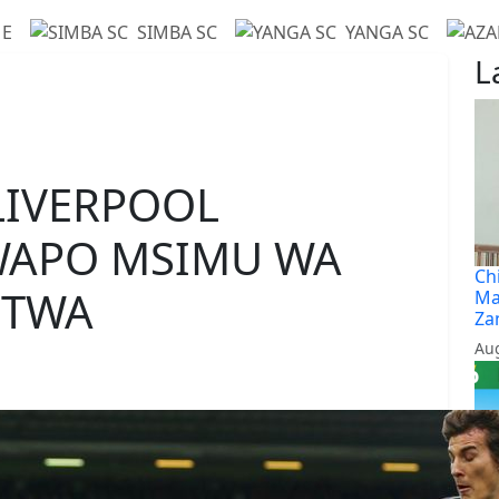
E
SIMBA SC
YANGA SC
L
LIVERPOOL
WAPO MSIMU WA
Ch
UTWA
Ma
Za
Aug