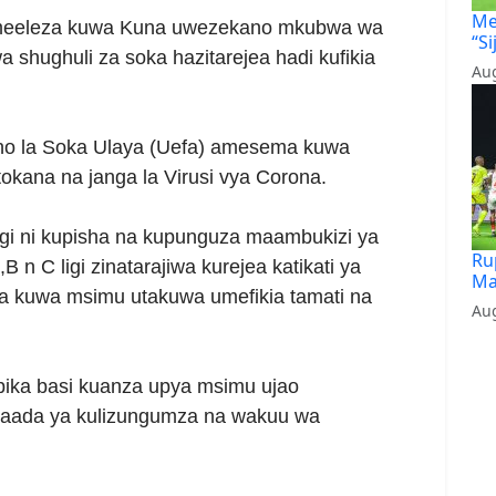
Me
ameeleza kuwa Kuna uwezekano mkubwa wa
“Si
 shughuli za soka hazitarejea hadi kufikia
Aug
isho la Soka Ulaya (Uefa) amesema kuwa
kana na janga la Virusi vya Corona.
i ni kupisha na kupunguza maambukizi ya
Ru
 n C ligi zinatarajiwa kurejea katikati ya
Ma
ha kuwa msimu utakuwa umefikia tamati na
Aug
ika basi kuanza upya msimu ujao
u baada ya kulizungumza na wakuu wa