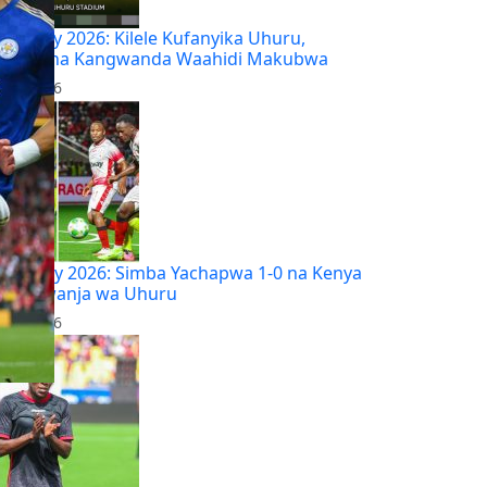
nga Day 2026: Kilele Kufanyika Uhuru,
alulile na Kangwanda Waahidi Makubwa
 9, 2026
mba Day 2026: Simba Yachapwa 1-0 na Kenya
lice Uwanja wa Uhuru
 9, 2026