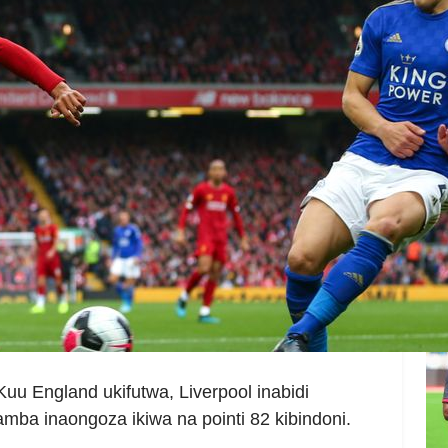
Ya
Sh
Aug
Si
Po
Aug
u England ukifutwa, Liverpool inabidi
mba inaongoza ikiwa na pointi 82 kibindoni.