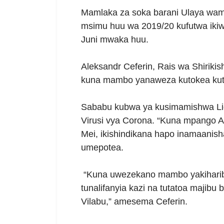
Mamlaka za soka barani Ulaya w
msimu huu wa 2019/20 kufutwa ikiwa
Juni mwaka huu.
Aleksandr Ceferin, Rais wa Shirik
kuna mambo yanaweza kutokea kuto
Sababu kubwa ya kusimamishwa Lig
Virusi vya Corona. “Kuna mpango A,B
Mei, ikishindikana hapo inamaanis
umepotea.
“Kuna uwezekano mambo yakiharib
tunalifanyia kazi na tutatoa majib
Vilabu,” amesema Ceferin.