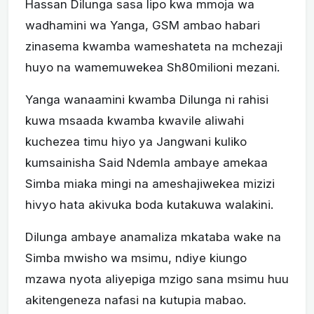
Hassan Dilunga sasa lipo kwa mmoja wa
wadhamini wa Yanga, GSM ambao habari
zinasema kwamba wameshateta na mchezaji
huyo na wamemuwekea Sh80milioni mezani.
Yanga wanaamini kwamba Dilunga ni rahisi
kuwa msaada kwamba kwavile aliwahi
kuchezea timu hiyo ya Jangwani kuliko
kumsainisha Said Ndemla ambaye amekaa
Simba miaka mingi na ameshajiwekea mizizi
hivyo hata akivuka boda kutakuwa walakini.
Dilunga ambaye anamaliza mkataba wake na
Simba mwisho wa msimu, ndiye kiungo
mzawa nyota aliyepiga mzigo sana msimu huu
akitengeneza nafasi na kutupia mabao.