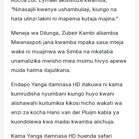
Kocha Luc Eymael akisisitiza kwamba;
”Ninasajili kwenye ushambuliaji, kiungo na
hata ulinzi lakini ni mapema kutaja majina.”
Meneja wa Dilunga, Zubeir Kambi aliiambia
Mwanaspoti jana kwamba mpaka sasa mteja
wake ni muajiriwa wa Simba na mkataba
unamalizika mwisho mwa msimu hivyo apewe
muda hatma itajulikana.
Endapo Yanga itamnasa HD itakuwa ni kama
kumrudisha nyumbani kiungo huyo kwani
alishawahi kuitumikia kikosi hicho wakati wa
enzi za kocha Hans van der Pluijm kabla ya
kuondolewa kwa madai kwamba alichuja.
Kama Yanga itamnasa HD huenda safari