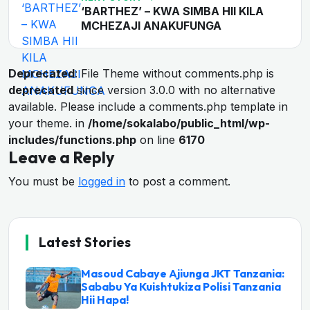
‘BARTHEZ’ – KWA SIMBA HII KILA
MCHEZAJI ANAKUFUNGA
Deprecated
: File Theme without comments.php is
deprecated
since version 3.0.0 with no alternative
available. Please include a comments.php template in
your theme. in
/home/sokalabo/public_html/wp-
includes/functions.php
on line
6170
Leave a Reply
You must be
logged in
to post a comment.
Latest Stories
Masoud Cabaye Ajiunga JKT Tanzania:
Sababu Ya Kuishtukiza Polisi Tanzania
Hii Hapa!