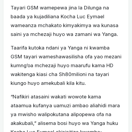
Tayari GSM wamepewa jina la Dilunga na
baada ya kujadiliana Kocha Luc Eymael
wameanza mchakato kimyakimya wa kunasa
saini ya mchezaji huyo wa zamani wa Yanga.
Taarifa kutoka ndani ya Yanga ni kwamba
GSM tayari wameshawasilisha ofa yao mezani
kumng’oa mchezaji huyo maarufu kama HD
wakitenga kiasi cha Sh80milioni na tayari
kiungo huyo amekubali kila kitu.
“Nafikiri atasaini wakati wowote kama
ataamua kufanya uamuzi ambao aliahidi mara
ya mwisho walipokutana alipopewa ofa na
akakubali,” alisema bosi huyo wa Yanga huku