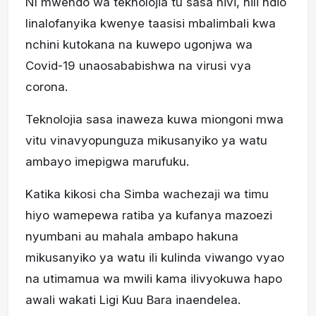
NI mwendo wa teknolojia tu sasa hivi, hili ndio
linalofanyika kwenye taasisi mbalimbali kwa
nchini kutokana na kuwepo ugonjwa wa
Covid-19 unaosababishwa na virusi vya
corona.
Teknolojia sasa inaweza kuwa miongoni mwa
vitu vinavyopunguza mikusanyiko ya watu
ambayo imepigwa marufuku.
Katika kikosi cha Simba wachezaji wa timu
hiyo wamepewa ratiba ya kufanya mazoezi
nyumbani au mahala ambapo hakuna
mikusanyiko ya watu ili kulinda viwango vyao
na utimamua wa mwili kama ilivyokuwa hapo
awali wakati Ligi Kuu Bara inaendelea.