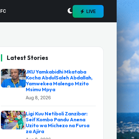
LIVE
 FC
Latest Stories
JKU Yamkabidhi Mkataba
Kocha AbdulSaleh Abdallah,
Yamwekea Malengo Mzito
Msimu Mpya
Aug 8, 2026
Ligi Kuu Netiboli Zanzibar:
Seif Kombo Pandu Anena
Uzito wa Michezo na Fursa
za Ajira