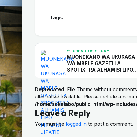
Tags:
PREVIOUS STORY
MUONEKANO WA UKURASA
WA MBELE GAZETI LA
SPOTIXTRA ALHAMISI LIPO
Deprecated
: File Theme without comments
alternative available. Please include a com
/home/sokalabo/public_html/wp-includes
Leave a Reply
You must be
logged in
to post a comment.