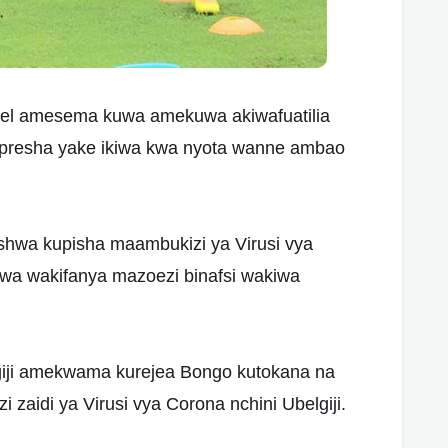
l amesema kuwa amekuwa akiwafuatilia
 presha yake ikiwa kwa nyota wanne ambao
shwa kupisha maambukizi ya Virusi vya
a wakifanya mazoezi binafsi wakiwa
giji amekwama kurejea Bongo kutokana na
zaidi ya Virusi vya Corona nchini Ubelgiji.