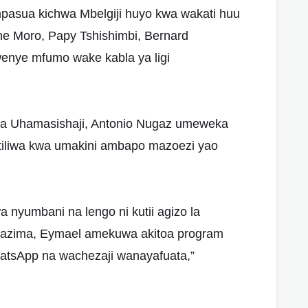
asua kichwa Mbelgiji huyo kwa wakati huu
ne Moro, Papy Tshishimbi, Bernard
enye mfumo wake kabla ya ligi
isa Uhamasishaji, Antonio Nugaz umeweka
tiliwa kwa umakini ambapo mazoezi yao
 nyumbani na lengo ni kutii agizo la
a lazima, Eymael amekuwa akitoa program
atsApp na wachezaji wanayafuata,”