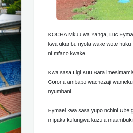
KOCHA Mkuu wa Yanga, Luc Eymae
kwa ukaribu nyota wake wote huku
ni mfano kwake.
Kwa sasa Ligi Kuu Bara imesimami
Corona ambapo wachezaji wamekuw
nyumbani.
Eymael kwa sasa yupo nchini Ubel
mipaka kufungwa kuzuia maambukizi 