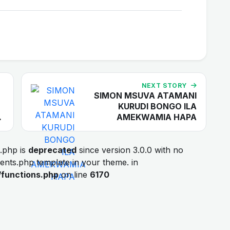
NEXT STORY
SIMON MSUVA ATAMANI
KURUDI BONGO ILA
…
AMEKWAMIA HAPA
.php is
deprecated
since version 3.0.0 with no
ments.php template in your theme. in
/functions.php
on line
6170