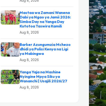
Aug 8, 2026
Mastaa wa Zamani Wanena
Dabi ya Ngao ya Jamii 2026:
Simba Day na Yanga Day
Kutotoa Taswira Kamili
Aug 8, 2026
Barker Azungumzia Mchezo
dhidi ya Polisi Kenya na Ligi
ya Mabingwa
Aug 8, 2026
Yanga Yaja na Mashine
Nyingine Mpya Siku ya
Wananchi | Usajili 2026/27
Aug 8, 2026