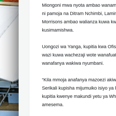
Miongoni mwa nyota ambao wanamp
ni pamoja na Ditram Nchimbi, Lami
Morrisons ambao walianza kuwa kw
kusimamishwa.
Uongozi wa Yanga, kupitia kwa Of
wazi kuwa wachezaji wote wanafua
wanafanya wakiwa nyumbani.
“Kila mmoja anafanya mazoezi akiwa
Serikali kupisha mijumuiko isiyo y
kupitia kwenye makundi yetu ya Wh
amesema.