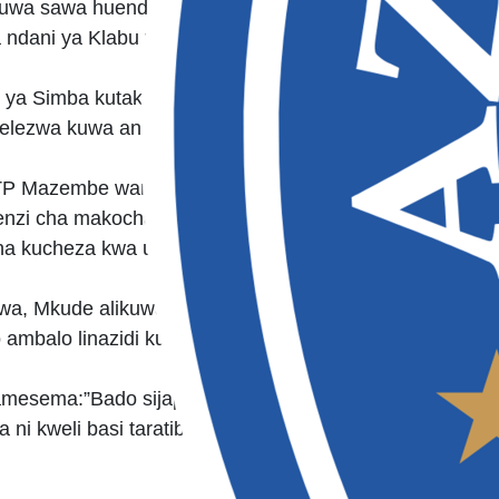
wa sawa huenda msimu ujao akasepa
a ndani ya Klabu ya TP Mazembe ya Congo.
i ya Simba kutakiwa na timu kubwa ikiwa ni
elezwa kuwa anahitajika na Yanga.
 TP Mazembe wamekuwa wakimfuatilia
penzi cha makocha wote ambao huwa
na kucheza kwa umakini ndani ya uwanja.
hwa, Mkude alikuwa ametupia mabao mawili
 ambalo linazidi kumpadisha chati.
mesema:”Bado sijapata taarifa kuhusu
a ni kweli basi taratibu za usajili zifuatwe,”