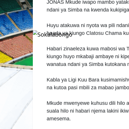
JONAS Mkude iwapo mambo yataku
ndani ya Simba na kwenda kukipig
Huyu atakuwa ni nyota wa pili ndan
baada ya kiungo Clatosu Chama ku
Habari zinaeleza kuwa mabosi wa
kiungo huyo mkabaji ambaye ni ki
wanatua ndani ya Simba kutokana 
Kabla ya Ligi Kuu Bara kusimamis
na kutoa pasi mbili za mabao jambo
Mkude mwenyewe kuhusu dili hilo a
suala hilo ni habari njema lakini ikiw
amesema.