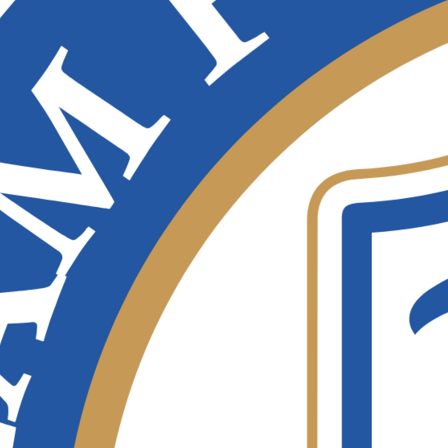
ridianbet Yawapa Wachezaji Bahati ya
anza Kupitia 3 Fisher Cats
 7, 2026