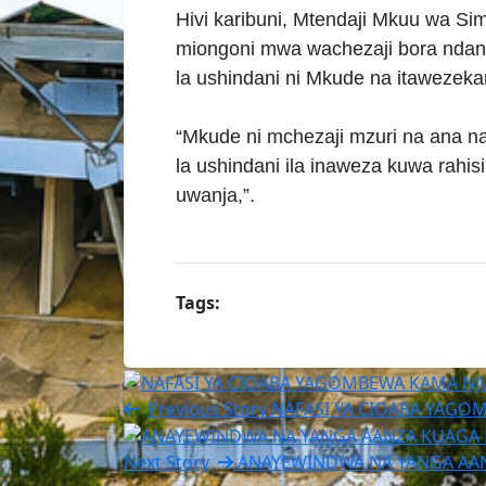
Hivi karibuni, Mtendaji Mkuu wa S
miongoni mwa wachezaji bora nda
la ushindani ni Mkude na itawezek
“Mkude ni mchezaji mzuri na ana na
la ushindani ila inaweza kuwa rah
uwanja,”.
Tags:
Previous Story
NAFASI YA CIOABA YAGO
Next Story
ANAYEWINDWA NA YANGA AA