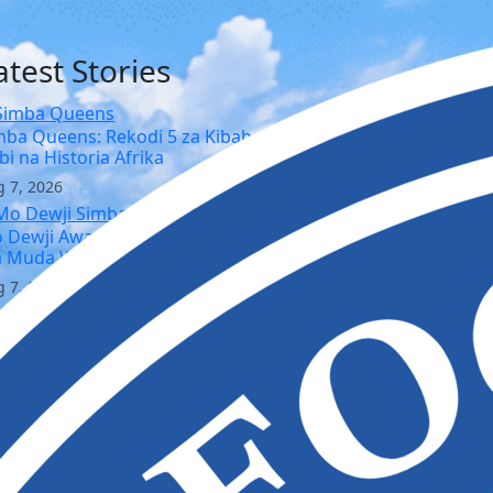
atest Stories
mba Queens: Rekodi 5 za Kibabe, Ufalme wa
bi na Historia Afrika
 7, 2026
 Dewji Awataja Kocha na Wachezaji Bora
 Muda Wote Simba SC
 7, 2026
o Maema Arejea Simba SC: Azua Gumzo
zoezini Kuelekea Simba Day 2026
 7, 2026
cha Steve Barker Aweka Wazi Mipango ya
mba Day Dhidi ya Police FC
 7, 2026