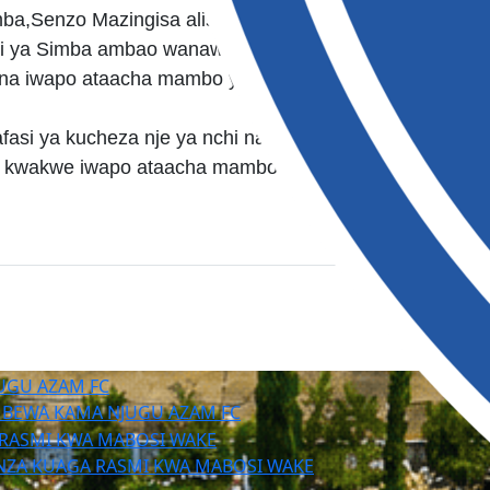
imba,Senzo Mazingisa alisema kuwa
ni ya Simba ambao wanaweza kucheza soka
ana iwapo ataacha mambo ya nje ya uwanja.
fasi ya kucheza nje ya nchi na kwenye soka
isi kwakwe iwapo ataacha mambo ya nje ya
MBEWA KAMA NJUGU AZAM FC
NZA KUAGA RASMI KWA MABOSI WAKE