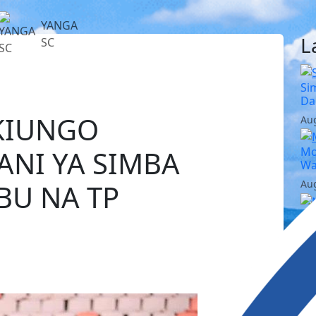
YANGA
L
SC
Si
Da
KIUNGO
Aug
NI YA SIMBA
Mo
Wa
Aug
BU NA TP
Ne
Ma
Aug
Ko
Si
Aug