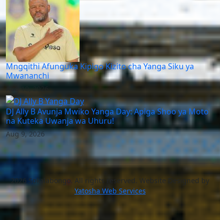
Mngqithi Afunguka Kipigo Kizito cha Yanga Siku ya
Mwananchi
Aug 10, 2026
DJ Ally B Avunja Mwiko Yanga Day: Apiga Shoo ya Moto
na Kuteka Uwanja wa Uhuru!
Aug 9, 2026
2026 Sokalabongo. All rights reserved. Website Designed by
Yatosha Web Services