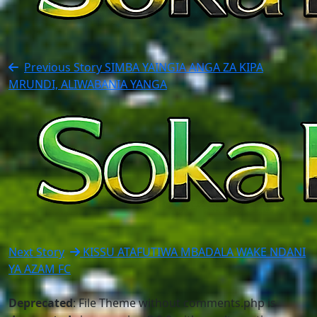
Previous Story
SIMBA YAINGIA ANGA ZA KIPA
MRUNDI, ALIWABANIA YANGA
Next Story
KISSU ATAFUTIWA MBADALA WAKE NDANI
YA AZAM FC
Deprecated
: File Theme without comments.php is