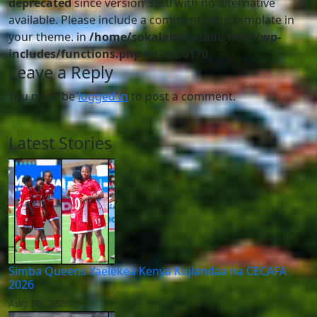
deprecated
since version 3.0.0 with no alternative
available. Please include a comments.php template in
your theme. in
/home/sokalabo/public_html/wp-
includes/functions.php
on line
6170
Leave a Reply
You must be
logged in
to post a comment.
Latest Stories
Simba Queens Yaelekea Kenya Kujiandaa na CECAFA
2026
Aug 10, 2026