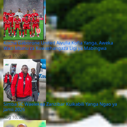
Kocha Gaborone United Aivulia Kofia Yanga, Aweka
Wazi Mbinu za Kuwashangaza Ligi ya Mabingwa
Aug 10, 2026
Simba SC Waelekea Zanzibar Kuikabili Yanga Ngao ya
Jamii 2026
Aug 10, 2026