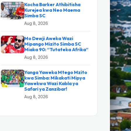
Kocha Barker Athibitisha
Kurejea kwa Neo Maema
Simba SC
Aug 8, 2026
Mo Dewji Aweka Wazi
Mipango Mizito Simba SC
Miaka 90: “Tutateka Afrika”
Aug 8, 2026
Yanga Yaweka Mtego Mzito
kwa Simba: Mikakati Mipya
Yawekwa Wazi Kabla ya
Safari ya Zanzibar!
Aug 8, 2026