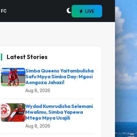
LIVE
 FC
Latest Stories
Simba Queens Yaitambulisha
Safu Mpya Simba Day: Mgosi
Aongoza Jahazi!
Aug 8, 2026
Wydad Kumrudisha Selemani
Mwalimu, Simba Yapewa
Mtego Mpya Usajili
Aug 8, 2026