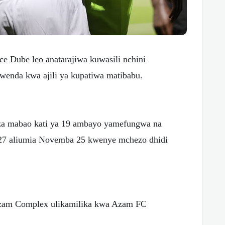
 Dube leo anatarajiwa kuwasili nchini
kwenda kwa ajili ya kupatiwa matibabu.
za mabao kati ya 19 ambayo yamefungwa na
ti 27 aliumia Novemba 25 kwenye mchezo dhidi
zam Complex ulikamilika kwa Azam FC