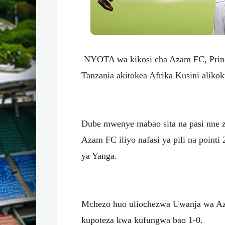
NYOTA wa kikosi cha Azam FC, Prince
Tanzania akitokea Afrika Kusini aliko
Dube mwenye mabao sita na pasi nne 
Azam FC iliyo nafasi ya pili na poin
ya Yanga.
Mchezo huo uliochezwa Uwanja wa A
kupoteza kwa kufungwa bao 1-0.