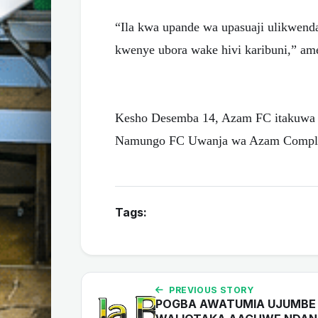
“Ila kwa upande wa upasuaji ulikwenda
kwenye ubora wake hivi karibuni,” a
Kesho Desemba 14, Azam FC itakuwa na
Namungo FC Uwanja wa Azam Compl
Tags:
PREVIOUS STORY
POGBA AWATUMIA UJUMBE