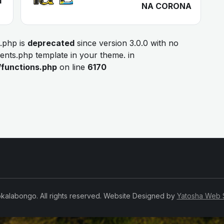
I
NA CORONA
.php is
deprecated
since version 3.0.0 with no
ments.php template in your theme. in
/functions.php
on line
6170
kalabongo. All rights reserved. Website Designed by
Yatosha Web 