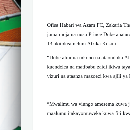
Ofisa Habari wa Azam FC, Zakaria Tha
juma moja na nusu Prince Dube anatar
13 akitokea nchini Afrika Kusini
“Dube aliumia mkono na ataondoka Afri
kuendelea na matibabu zaidi ikiwa ta
vizuri na ataanza mazoezi kwa ajili ya
“Mwalimu wa viungo amesema kuwa j
maalumu itakayomuweka kuwa fiti kwa