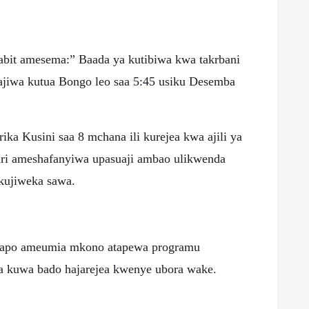
bit amesema:” Baada ya kutibiwa kwa takrbani
ajiwa kutua Bongo leo saa 5:45 usiku Desemba
ka Kusini saa 8 mchana ili kurejea kwa ajili ya
yari ameshafanyiwa upasuaji ambao ulikwenda
 kujiweka sawa.
apo ameumia mkono atapewa programu
 kuwa bado hajarejea kwenye ubora wake.