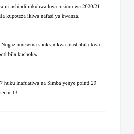
kiwa ni ushindi mkubwa kwa msimu wa 2020/21
la kupoteza ikiwa nafasi ya kwanza.
o Nugaz amesema shukran kwa mashabiki kwa
oti bila kuchoka.
37 huku inafuatiwa na Simba yenye pointi 29
mechi 13.