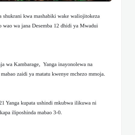
hukrani kwa mashabiki wake waliojitokeza
o wao wa jana Desemba 12 dhidi ya Mwadui
ja wa Kambarage, Yanga inayonolewa na
a mabao zaidi ya matatu kwenye mchezo mmoja.
1 Yanga kupata ushindi mkubwa ilikuwa ni
apa iliposhinda mabao 3-0.