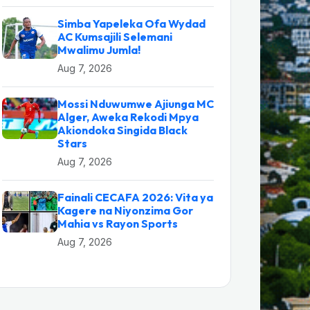
Simba Yapeleka Ofa Wydad
AC Kumsajili Selemani
Mwalimu Jumla!
Aug 7, 2026
Mossi Nduwumwe Ajiunga MC
Alger, Aweka Rekodi Mpya
Akiondoka Singida Black
Stars
Aug 7, 2026
Fainali CECAFA 2026: Vita ya
Kagere na Niyonzima Gor
Mahia vs Rayon Sports
Aug 7, 2026