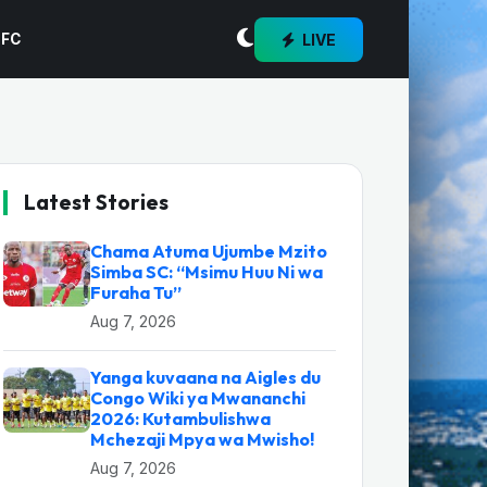
LIVE
 FC
Latest Stories
Chama Atuma Ujumbe Mzito
Simba SC: “Msimu Huu Ni wa
Furaha Tu”
Aug 7, 2026
Yanga kuvaana na Aigles du
Congo Wiki ya Mwananchi
2026: Kutambulishwa
Mchezaji Mpya wa Mwisho!
Aug 7, 2026