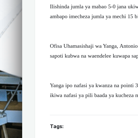
Ilishinda jumla ya mabao 5-0 jana u
ambapo imecheza jumla ya mechi 15 bi
Ofisa Uhamasishaji wa Yanga, Antoni
sapoti kubwa na waendelee kuwapa sap
Yanga ipo nafasi ya kwanza na pointi 
ikiwa nafasi ya pili baada ya kucheza 
Tags: