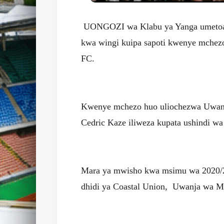
UONGOZI wa Klabu ya Yanga umetoa s
kwa wingi kuipa sapoti kwenye mchez
FC.
Kwenye mchezo huo uliochezwa Uwan
Cedric Kaze iliweza kupata ushindi w
Mara ya mwisho kwa msimu wa 2020/2
dhidi ya Coastal Union, Uwanja wa Mk