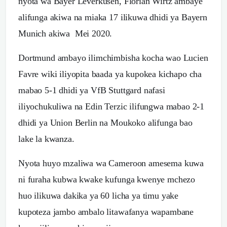
nyota wa Bayer Leverkusen, Florian Wirtz ambaye
alifunga akiwa na miaka 17 ilikuwa dhidi ya Bayern
Munich akiwa Mei 2020.
Dortmund ambayo ilimchimbisha kocha wao Lucien
Favre wiki iliyopita baada ya kupokea kichapo cha
mabao 5-1 dhidi ya VfB Stuttgard nafasi
iliyochukuliwa na Edin Terzic ilifungwa mabao 2-1
dhidi ya Union Berlin na Moukoko alifunga bao
lake la kwanza.
Nyota huyo mzaliwa wa Cameroon amesema kuwa
ni furaha kubwa kwake kufunga kwenye mchezo
huo ilikuwa dakika ya 60 licha ya timu yake
kupoteza jambo ambalo litawafanya wapambane