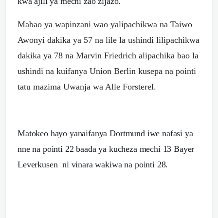
kwa ajili ya mechi zao zijazo.
Mabao ya wapinzani wao yalipachikwa na Taiwo
Awonyi dakika ya 57 na lile la ushindi lilipachikwa
d
akika ya 78 na Marvin Friedrich alipachika bao la
ushindi na kuifanya Union Berlin kusepa na pointi
tatu mazima Uwanja wa Alle Forsterel.
Matokeo hayo yanaifanya Dortmund iwe nafasi ya
nne na pointi 22 baada ya kucheza mechi 13
Bayer
Leverkusen ni vinara wakiwa na pointi 28.