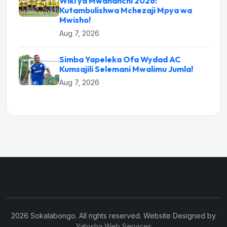
Wiki ya Mwananchi 2026:
Kutambulishwa Mchezaji Mpya wa
Mwisho!
Aug 7, 2026
Simba Yapeleka Ofa Wydad AC
Kumsajili Selemani Mwalimu Jumla!
Aug 7, 2026
2026 Sokalabongo. All rights reserved. Website Designed by
Yatosha Web Services