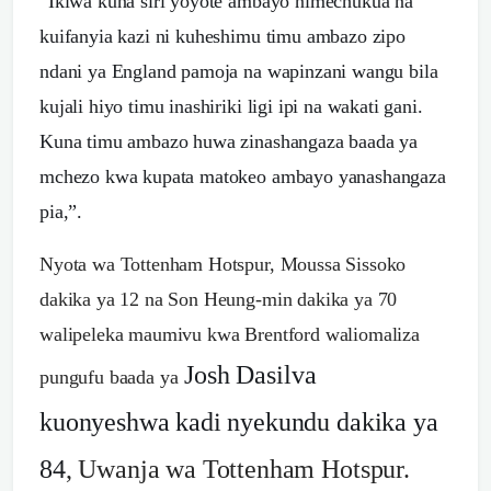
“Ikiwa kuna siri yoyote ambayo nimechukua na
kuifanyia kazi ni kuheshimu timu ambazo zipo
ndani ya England pamoja na wapinzani wangu bila
kujali hiyo timu inashiriki ligi ipi na wakati gani.
Kuna timu ambazo huwa zinashangaza baada ya
mchezo kwa kupata matokeo ambayo yanashangaza
pia,”.
Nyota wa Tottenham Hotspur, Moussa Sissoko
dakika ya 12 na Son Heung-min dakika ya 70
walipeleka maumivu kwa Brentford waliomaliza
Josh Dasilva
pungufu baada ya
kuonyeshwa kadi nyekundu dakika ya
84
, Uwanja wa Tottenham Hotspur.